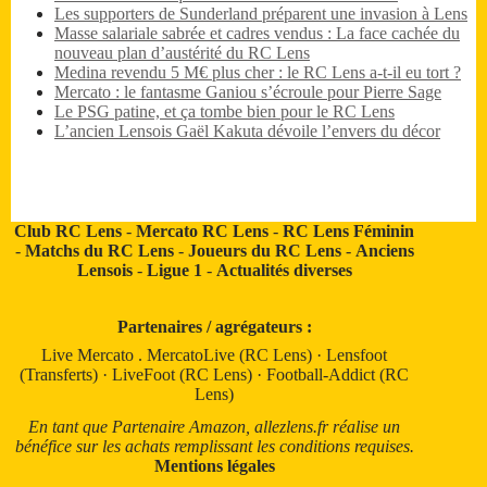
Les supporters de Sunderland préparent une invasion à Lens
Masse salariale sabrée et cadres vendus : La face cachée du
nouveau plan d’austérité du RC Lens
Medina revendu 5 M€ plus cher : le RC Lens a-t-il eu tort ?
Mercato : le fantasme Ganiou s’écroule pour Pierre Sage
Le PSG patine, et ça tombe bien pour le RC Lens
L’ancien Lensois Gaël Kakuta dévoile l’envers du décor
Club RC Lens
-
Mercato RC Lens
-
RC Lens Féminin
-
Matchs du RC Lens
-
Joueurs du RC Lens
-
Anciens
Lensois
-
Ligue 1
-
Actualités diverses
Partenaires / agrégateurs :
Live Mercato
.
MercatoLive (RC Lens)
·
Lensfoot
(Transferts)
·
LiveFoot (RC Lens)
·
Football-Addict (RC
Lens)
En tant que Partenaire Amazon, allezlens.fr réalise un
bénéfice sur les achats remplissant les conditions requises.
Mentions légales