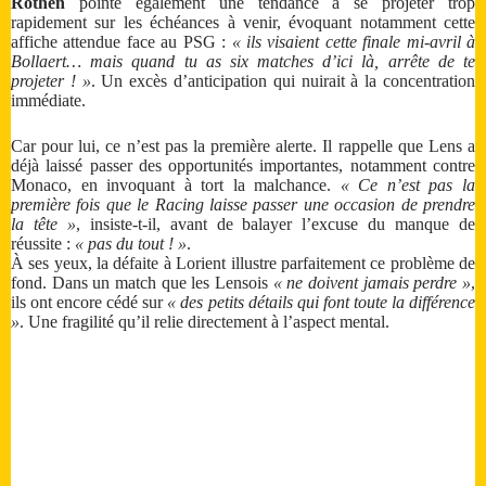
Rothen
pointe également une tendance à se projeter trop
rapidement sur les échéances à venir, évoquant notamment cette
affiche attendue face au PSG :
« ils visaient cette finale mi-avril à
Bollaert… mais quand tu as six matches d’ici là, arrête de te
projeter ! »
. Un excès d’anticipation qui nuirait à la concentration
immédiate.
Car pour lui, ce n’est pas la première alerte. Il rappelle que Lens a
déjà laissé passer des opportunités importantes, notamment contre
Monaco, en invoquant à tort la malchance.
« Ce n’est pas la
première fois que le Racing laisse passer une occasion de prendre
la tête »
, insiste-t-il, avant de balayer l’excuse du manque de
réussite :
« pas du tout ! »
.
À ses yeux, la défaite à Lorient illustre parfaitement ce problème de
fond. Dans un match que les Lensois
« ne doivent jamais perdre »
,
ils ont encore cédé sur
« des petits détails qui font toute la différence
»
. Une fragilité qu’il relie directement à l’aspect mental.