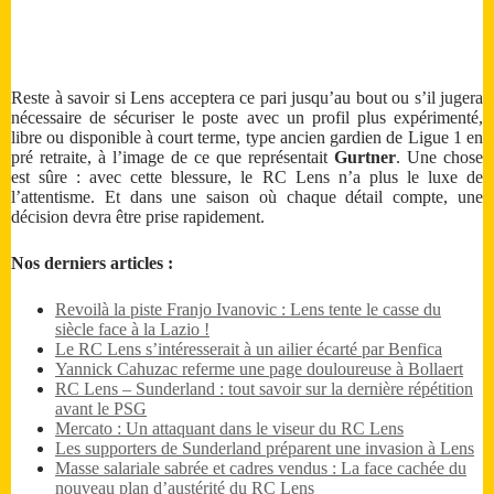
Reste à savoir si Lens acceptera ce pari jusqu’au bout ou s’il jugera
nécessaire de sécuriser le poste avec un profil plus expérimenté,
libre ou disponible à court terme, type ancien gardien de Ligue 1 en
pré retraite, à l’image de ce que représentait
Gurtner
. Une chose
est sûre : avec cette blessure, le RC Lens n’a plus le luxe de
l’attentisme. Et dans une saison où chaque détail compte, une
décision devra être prise rapidement.
Nos derniers articles :
Revoilà la piste Franjo Ivanovic : Lens tente le casse du
siècle face à la Lazio !
Le RC Lens s’intéresserait à un ailier écarté par Benfica
Yannick Cahuzac referme une page douloureuse à Bollaert
RC Lens – Sunderland : tout savoir sur la dernière répétition
avant le PSG
Mercato : Un attaquant dans le viseur du RC Lens
Les supporters de Sunderland préparent une invasion à Lens
Masse salariale sabrée et cadres vendus : La face cachée du
nouveau plan d’austérité du RC Lens