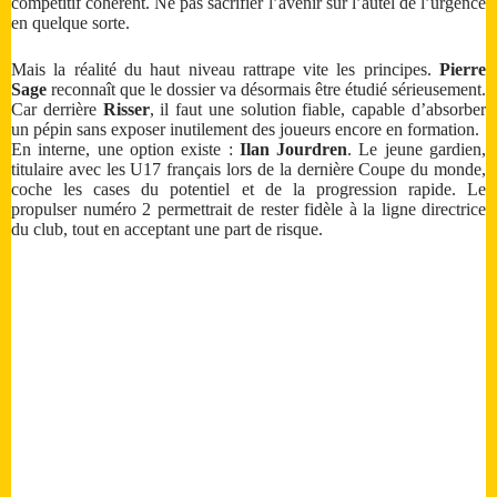
compétitif cohérent. Ne pas sacrifier l’avenir sur l’autel de l’urgence
en quelque sorte.
Mais la réalité du haut niveau rattrape vite les principes.
Pierre
Sage
reconnaît que le dossier va désormais être étudié sérieusement.
Car derrière
Risser
, il faut une solution fiable, capable d’absorber
un pépin sans exposer inutilement des joueurs encore en formation.
En interne, une option existe :
Ilan Jourdren
. Le jeune gardien,
titulaire avec les U17 français lors de la dernière Coupe du monde,
coche les cases du potentiel et de la progression rapide. Le
propulser numéro 2 permettrait de rester fidèle à la ligne directrice
du club, tout en acceptant une part de risque.