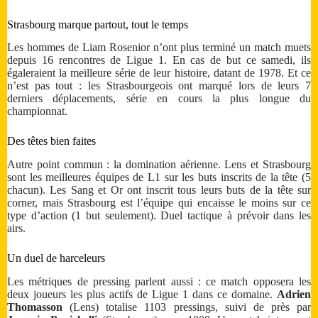
Strasbourg marque partout, tout le temps
Les hommes de Liam Rosenior n’ont plus terminé un match muets
depuis 16 rencontres de Ligue 1. En cas de but ce samedi, ils
égaleraient la meilleure série de leur histoire, datant de 1978. Et ce
n’est pas tout : les Strasbourgeois ont marqué lors de leurs 7
derniers déplacements, série en cours la plus longue du
championnat.
Des têtes bien faites
Autre point commun : la domination aérienne. Lens et Strasbourg
sont les meilleures équipes de L1 sur les buts inscrits de la tête (5
chacun). Les Sang et Or ont inscrit tous leurs buts de la tête sur
corner, mais Strasbourg est l’équipe qui encaisse le moins sur ce
type d’action (1 but seulement). Duel tactique à prévoir dans les
airs.
Un duel de harceleurs
Les métriques de pressing parlent aussi : ce match opposera les
deux joueurs les plus actifs de Ligue 1 dans ce domaine.
Adrien
Thomasson
(Lens) totalise 1103 pressings, suivi de près par