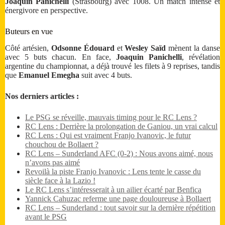
Joaquin Panichelli
(Strasbourg) avec 1008. Un match intense et
énergivore en perspective.
Buteurs en vue
Côté artésien,
Odsonne Édouard
et
Wesley Saïd
mènent la danse
avec 5 buts chacun. En face,
Joaquin Panichelli
, révélation
argentine du championnat, a déjà trouvé les filets à 9 reprises, tandis
que
Emanuel Emegha
suit avec 4 buts.
Nos derniers articles :
Le PSG se réveille, mauvais timing pour le RC Lens ?
RC Lens : Derrière la prolongation de Ganiou, un vrai calcul
RC Lens : Qui est vraiment Franjo Ivanovic, le futur
chouchou de Bollaert ?
RC Lens – Sunderland AFC (0-2) : Nous avons aimé, nous
n’avons pas aimé
Revoilà la piste Franjo Ivanovic : Lens tente le casse du
siècle face à la Lazio !
Le RC Lens s’intéresserait à un ailier écarté par Benfica
Yannick Cahuzac referme une page douloureuse à Bollaert
RC Lens – Sunderland : tout savoir sur la dernière répétition
avant le PSG