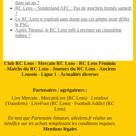
dans un an ?
RC Lens – Sunderland AFC : Pas de guichets fermés samedi
?
Le RC Lens n’espérait sans doute pas cet arbitre pour défier
le PSG
Après Titraoui, le RC Lens prêt à recruter un cinquième
milieu ?
Club RC Lens
-
Mercato RC Lens
-
RC Lens Féminin
-
Matchs du RC Lens
-
Joueurs du RC Lens
-
Anciens
Lensois
-
Ligue 1
-
Actualités diverses
Partenaires / agrégateurs :
Live Mercato
.
MercatoLive (RC Lens)
·
Lensfoot
(Transferts)
·
LiveFoot (RC Lens)
·
Football-Addict (RC
Lens)
En tant que Partenaire Amazon, allezlens.fr réalise un
bénéfice sur les achats remplissant les conditions requises.
Mentions légales