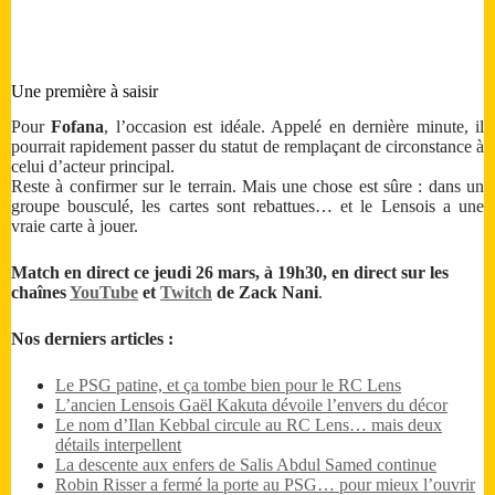
Une première à saisir
Pour
Fofana
, l’occasion est idéale. Appelé en dernière minute, il
pourrait rapidement passer du statut de remplaçant de circonstance à
celui d’acteur principal.
Reste à confirmer sur le terrain. Mais une chose est sûre : dans un
groupe bousculé, les cartes sont rebattues… et le Lensois a une
vraie carte à jouer.
Match en direct ce jeudi 26 mars, à 19h30, en direct sur les
chaînes
YouTube
et
Twitch
de Zack Nani
.
Nos derniers articles :
Le PSG patine, et ça tombe bien pour le RC Lens
L’ancien Lensois Gaël Kakuta dévoile l’envers du décor
Le nom d’Ilan Kebbal circule au RC Lens… mais deux
détails interpellent
La descente aux enfers de Salis Abdul Samed continue
Robin Risser a fermé la porte au PSG… pour mieux l’ouvrir