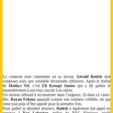
Le contexte joue clairement en sa faveur.
Gérald Baticle
doit
composer avec une véritable hécatombe offensive. Après le forfait
de
Mathys Tel
, c’est
Eli Kroupi Junior
qui a dû quitter le
rassemblement à son tour, touché à la cuisse.
Un secteur offensif à reconstruire dans l’urgence. Et dans ce casse-
tête,
Rayan Fofana
apparaît comme une solution crédible, lui qui
vient tout juste d’être appelé pour la première fois.
Pour pallier la dernière absence,
Baticle
a également fait appel en
urgence à
Noé Lebreton
, milieu du NEC Nimègue, profil