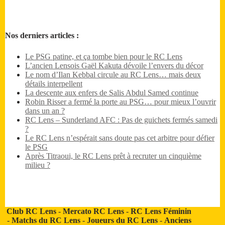
Nos derniers articles :
Le PSG patine, et ça tombe bien pour le RC Lens
L’ancien Lensois Gaël Kakuta dévoile l’envers du décor
Le nom d’Ilan Kebbal circule au RC Lens… mais deux
détails interpellent
La descente aux enfers de Salis Abdul Samed continue
Robin Risser a fermé la porte au PSG… pour mieux l’ouvrir
dans un an ?
RC Lens – Sunderland AFC : Pas de guichets fermés samedi
?
Le RC Lens n’espérait sans doute pas cet arbitre pour défier
le PSG
Après Titraoui, le RC Lens prêt à recruter un cinquième
milieu ?
Club RC Lens
-
Mercato RC Lens
-
RC Lens Féminin
-
Matchs du RC Lens
-
Joueurs du RC Lens
-
Anciens