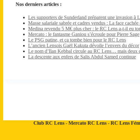
Nos derniers articles :
Les supporters de Sunderland préparent une invasion à 
Masse salariale sabrée et cadres vendus : La face caché
Medina revendu 5 M€ plus cher : le RC Lens a-t-il eu tor
Mercato : le fantasme Ganiou s’écroule pour Pierre Sage
Le PSG patine, et ça tombe bien pour le RC Lens
L’ancien Lensois Gaël Kakuta dévoile l’envers du décor
Le nom d’Ilan Kebbal circule au RC Lens… mais deux dét
La descente aux enfers de Salis Abdul Samed continue
Club RC Lens
-
Mercato RC Lens
-
RC Lens Fém