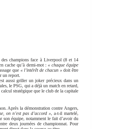
 des champions face à Liverpool (8 et 14
en cache qu’à demi-mot :
« chaque équipe
passage que
« l’intérêt de chacun »
doit être
 un report.
est aussi griller un joker précieux dans un
nales, le PSG, qui a déjà un match en retard,
 calcul stratégique que le club de la capitale
 non. Après la démonstration contre Angers,
e, on n’est pas d’accord »
, a-t-il martelé,
ar son équipe, notamment le fait d’avoir du
entre deux journées de championnat. Pour
ent direct dans la course au titre.