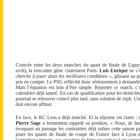
Coincée entre les deux manches du quart de finale de Ligue
avril), la rencontre gêne clairement Paris.
Luis Enrique
ne s’
cherche à jouer dans les meilleures conditions »
, glissant au 
pris en compte. Le PSG réfléchit donc sérieusement à demander
Mais l’équation est loin d’être simple. Reporter ce match, c’
calendrier déjà saturé. En cas de qualification pour les demi-fi
pourrait se retrouver coincé plus tard, sans solution de repli. Un
doit encore affiner.
En face, le RC Lens a déjà tranché. Et la réponse est claire :
Pierre Sage
a fermement rappelé sa position.
« Nous, de bas
évoquant au passage les contraintes déjà subies cette saison p
jouer les quarts de finale de coupe de France face à Lyon 
l’entraîneur lensois, pas question de faire un cadeau à un concurr