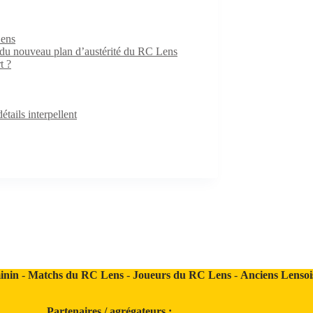
Lens
e du nouveau plan d’austérité du RC Lens
t ?
ails interpellent
inin
-
Matchs du RC Lens
-
Joueurs du RC Lens
-
Anciens Lensoi
Partenaires / agrégateurs :