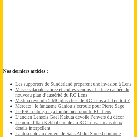
Nos derniers articles :
Les supporters de Sunderland préparent une invasion à Lens
Masse salariale sabrée et cadres vendus : La face cachée du
nouveau plan d’austérité du RC Lens
Medina revendu 5 M€ plus cher : le RC Lens a-t-il eu tort ?
Mercato : le fantasme Ganiou s’écroule pour Pierre Sage
Le PSG patine, et ça tombe bien pour le RC Lens
L’ancien Lensois Gaël Kakuta dévoile l’envers du décor
Le nom d’Ilan Kebbal circule au RC Lens… mais deux
détails interpellent
La descente aux enfers de Salis Abdul Samed continue