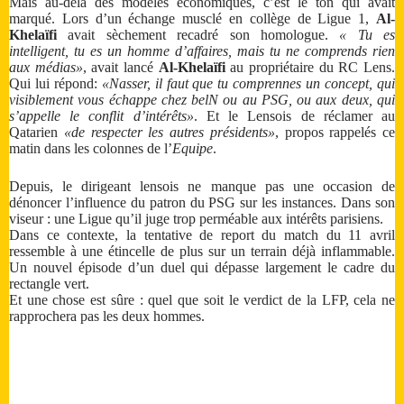
Mais au-delà des modèles économiques, c’est le ton qui avait
marqué. Lors d’un échange musclé en collège de Ligue 1,
Al-
Khelaïfi
avait sèchement recadré son homologue.
« Tu es
intelligent, tu es un homme d’affaires, mais tu ne comprends rien
aux médias»
, avait lancé
Al-Khelaïfi
au propriétaire du RC Lens.
Qui lui répond:
«Nasser, il faut que tu comprennes un concept, qui
visiblement vous échappe chez belN ou au PSG, ou aux deux, qui
s’appelle le conflit d’intérêts»
. Et le Lensois de réclamer au
Qatarien
«de respecter les autres présidents»
, propos rappelés ce
matin dans les colonnes de l’
Equipe
.
Depuis, le dirigeant lensois ne manque pas une occasion de
dénoncer l’influence du patron du PSG sur les instances. Dans son
viseur : une Ligue qu’il juge trop perméable aux intérêts parisiens.
Dans ce contexte, la tentative de report du match du 11 avril
ressemble à une étincelle de plus sur un terrain déjà inflammable.
Un nouvel épisode d’un duel qui dépasse largement le cadre du
rectangle vert.
Et une chose est sûre : quel que soit le verdict de la LFP, cela ne
rapprochera pas les deux hommes.