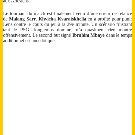
aux Artésiens.
Le tournant du match est finalement venu d’une erreur de relance
de
Malang Sarr
.
Khvicha Kvaratskhelia
en a profité pour punir
Lens contre le cours du jeu à la 29e minute. Un scénario frustrant
tant le PSG, longtemps dominé, n’a quasiment rien montré
offensivement. Le second but signé
Ibrahim Mbaye
dans le temps
additionnel est anecdotique.