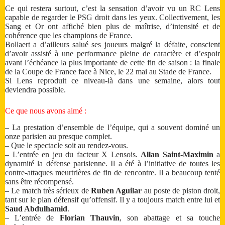
Ce qui restera surtout, c’est la sensation d’avoir vu un RC Lens
capable de regarder le PSG droit dans les yeux. Collectivement, les
Sang et Or ont affiché bien plus de maîtrise, d’intensité et de
cohérence que les champions de France.
Bollaert a d’ailleurs salué ses joueurs malgré la défaite, conscient
d’avoir assisté à une performance pleine de caractère et d’espoir
avant l’échéance la plus importante de cette fin de saison : la finale
de la Coupe de France face à Nice, le 22 mai au Stade de France.
Si Lens reproduit ce niveau-là dans une semaine, alors tout
deviendra possible.
Ce que nous avons aimé :
– La prestation d’ensemble de l’équipe, qui a souvent dominé un
onze parisien au presque complet.
– Que le spectacle soit au rendez-vous.
– L’entrée en jeu du facteur X Lensois.
Allan Saint-Maximin
a
dynamité la défense parisienne. Il a été à l’initiative de toutes les
contre-attaques meurtrières de fin de rencontre. Il a beaucoup tenté
sans être récompensé.
– Le match très sérieux de
Ruben Aguilar
au poste de piston droit,
tant sur le plan défensif qu’offensif. Il y a toujours match entre lui et
Saud Abdulhamid
.
– L’entrée de
Florian Thauvin
, son abattage et sa touche