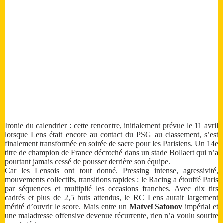
Ironie du calendrier : cette rencontre, initialement prévue le 11 avril
lorsque Lens était encore au contact du PSG au classement, s’est
finalement transformée en soirée de sacre pour les Parisiens. Un 14e
titre de champion de France décroché dans un stade Bollaert qui n’a
pourtant jamais cessé de pousser derrière son équipe.
Car les Lensois ont tout donné. Pressing intense, agressivité,
mouvements collectifs, transitions rapides : le Racing a étouffé Paris
par séquences et multiplié les occasions franches. Avec dix tirs
cadrés et plus de 2,5 buts attendus, le RC Lens aurait largement
mérité d’ouvrir le score. Mais entre un
Matveï Safonov
impérial et
une maladresse offensive devenue récurrente, rien n’a voulu sourire