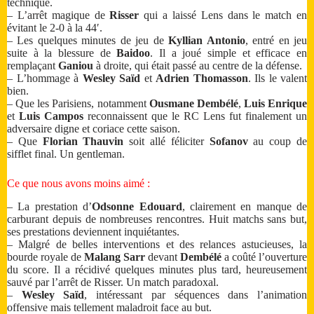
technique.
– L’arrêt magique de
Risser
qui a laissé Lens dans le match en
évitant le 2-0 à la 44′.
– Les quelques minutes de jeu de
Kyllian Antonio
, entré en jeu
suite à la blessure de
Baidoo
. Il a joué simple et efficace en
remplaçant
Ganiou
à droite, qui était passé au centre de la défense.
– L’hommage à
Wesley Saïd
et
Adrien Thomasson
. Ils le valent
bien.
– Que les Parisiens, notamment
Ousmane Dembélé
,
Luis Enrique
et
Luis Campos
reconnaissent que le RC Lens fut finalement un
adversaire digne et coriace cette saison.
– Que
Florian Thauvin
soit allé féliciter
Sofanov
au coup de
sifflet final. Un gentleman.
Ce que nous avons moins aimé :
– La prestation d’
Odsonne Edouard
, clairement en manque de
carburant depuis de nombreuses rencontres. Huit matchs sans but,
ses prestations deviennent inquiétantes.
– Malgré de belles interventions et des relances astucieuses, la
bourde royale de
Malang Sarr
devant
Dembélé
a coûté l’ouverture
du score. Il a récidivé quelques minutes plus tard, heureusement
sauvé par l’arrêt de Risser. Un match paradoxal.
–
Wesley Saïd
, intéressant par séquences dans l’animation
offensive mais tellement maladroit face au but.