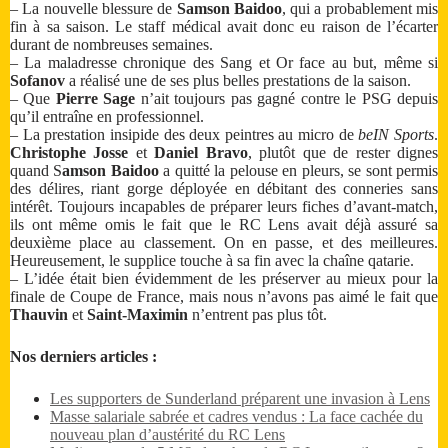
– La nouvelle blessure de
Samson Baidoo
, qui a probablement mis
fin à sa saison. Le staff médical avait donc eu raison de l’écarter
durant de nombreuses semaines.
– La maladresse chronique des Sang et Or face au but, même si
Sofanov
a réalisé une de ses plus belles prestations de la saison.
– Que
Pierre Sage
n’ait toujours pas gagné contre le PSG depuis
qu’il entraîne en professionnel.
– La prestation insipide des deux peintres au micro de
beIN Sports
.
Christophe Josse
et
Daniel Bravo
, plutôt que de rester dignes
quand S
amson Baidoo
a quitté la pelouse en pleurs, se sont permis
des délires, riant gorge déployée en débitant des conneries sans
intérêt. Toujours incapables de préparer leurs fiches d’avant-match,
ils ont même omis le fait que le RC Lens avait déjà assuré sa
deuxième place au classement. On en passe, et des meilleures.
Heureusement, le supplice touche à sa fin avec la chaîne qatarie.
– L’idée était bien évidemment de les préserver au mieux pour la
finale de Coupe de France, mais nous n’avons pas aimé le fait que
Thauvin
et
Saint-Maximin
n’entrent pas plus tôt.
Nos derniers articles :
Les supporters de Sunderland préparent une invasion à Lens
Masse salariale sabrée et cadres vendus : La face cachée du
nouveau plan d’austérité du RC Lens