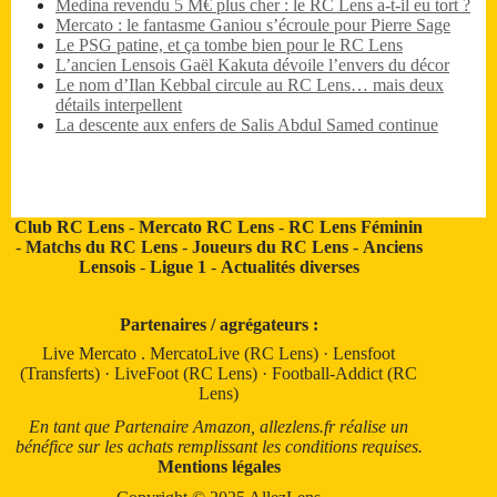
Medina revendu 5 M€ plus cher : le RC Lens a-t-il eu tort ?
Mercato : le fantasme Ganiou s’écroule pour Pierre Sage
Le PSG patine, et ça tombe bien pour le RC Lens
L’ancien Lensois Gaël Kakuta dévoile l’envers du décor
Le nom d’Ilan Kebbal circule au RC Lens… mais deux
détails interpellent
La descente aux enfers de Salis Abdul Samed continue
Club RC Lens
-
Mercato RC Lens
-
RC Lens Féminin
-
Matchs du RC Lens
-
Joueurs du RC Lens
-
Anciens
Lensois
-
Ligue 1
-
Actualités diverses
Partenaires / agrégateurs :
Live Mercato
.
MercatoLive (RC Lens)
·
Lensfoot
(Transferts)
·
LiveFoot (RC Lens)
·
Football-Addict (RC
Lens)
En tant que Partenaire Amazon, allezlens.fr réalise un
bénéfice sur les achats remplissant les conditions requises.
Mentions légales