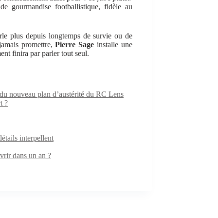
e gourmandise footballistique, fidèle au
arle plus depuis longtemps de survie ou de
 jamais promettre,
Pierre Sage
installe une
nt finira par parler tout seul.
e du nouveau plan d’austérité du RC Lens
t ?
ails interpellent
rir dans un an ?