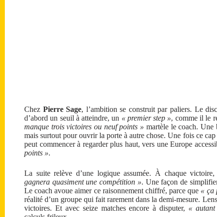
Chez
Pierre Sage
, l’ambition se construit par paliers. Le dis
d’abord un seuil à atteindre, un
« premier step »
, comme il le r
manque trois victoires ou neuf points »
martèle le coach. Une b
mais surtout pour ouvrir la porte à autre chose. Une fois ce cap
peut commencer à regarder plus haut, vers une Europe accessib
points »
.
La suite relève d’une logique assumée. À chaque victoire
gagnera quasiment une compétition »
. Une façon de simplifier
Le coach avoue aimer ce raisonnement chiffré, parce que
« ça 
réalité d’un groupe qui fait rarement dans la demi-mesure. Lens 
victoires. Et avec seize matches encore à disputer,
« autant
calculs frileux.