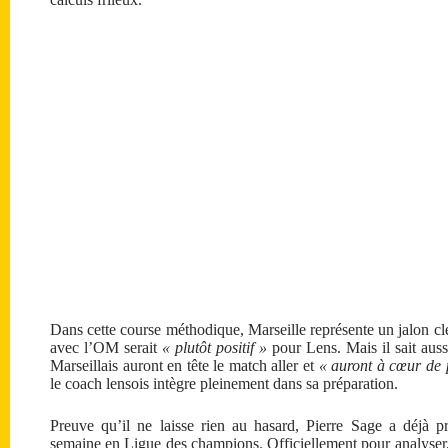
Dans cette course méthodique, Marseille représente un jalon clé
avec l’OM serait
« plutôt positif »
pour Lens. Mais il sait auss
Marseillais auront en tête le match aller et
« auront à cœur de 
le coach lensois intègre pleinement dans sa préparation.
Preuve qu’il ne laisse rien au hasard, Pierre Sage a déjà p
semaine en Ligue des champions. Officiellement pour analyser