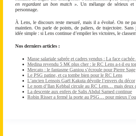
en regardant un bon match »
. Un mélange de sérieux et d
personnage.
À Lens, le discours reste mesuré, mais il a évolué. On ne p
maintien. On parle de points, de paliers, de trajectoire. Sans
idée simple : si Lens continue d’empiler les victoires, le classeme
Nos derniers articles :
Masse salariale sabrée et cadres vendus : La face caché
Medina revendu 5 M€ plus cher : le RC Lens a-t-il eu tor
Mercato : le fantasme Ganiou s’écroule pour Pierre Sage
Le PSG patine, et ça tombe bien pour le RC Lens
L’ancien Lensois Gaël Kakuta dévoile l’envers du décor
Le nom d’Ilan Kebbal circule au RC Lens… mais deux dét
La descente aux enfers de Salis Abdul Samed continue
Robin Risser a fermé la porte au PSG… pour mieux l’ouv