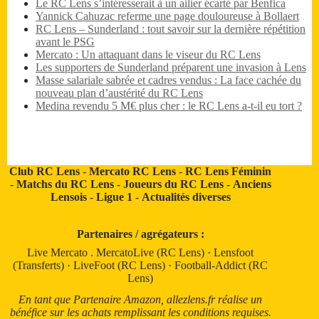
Le RC Lens s’intéresserait à un ailier écarté par Benfica
Yannick Cahuzac referme une page douloureuse à Bollaert
RC Lens – Sunderland : tout savoir sur la dernière répétition
avant le PSG
Mercato : Un attaquant dans le viseur du RC Lens
Les supporters de Sunderland préparent une invasion à Lens
Masse salariale sabrée et cadres vendus : La face cachée du
nouveau plan d’austérité du RC Lens
Medina revendu 5 M€ plus cher : le RC Lens a-t-il eu tort ?
Club RC Lens
-
Mercato RC Lens
-
RC Lens Féminin
-
Matchs du RC Lens
-
Joueurs du RC Lens
-
Anciens
Lensois
-
Ligue 1
-
Actualités diverses
Partenaires / agrégateurs :
Live Mercato
.
MercatoLive (RC Lens)
·
Lensfoot
(Transferts)
·
LiveFoot (RC Lens)
·
Football-Addict (RC
Lens)
En tant que Partenaire Amazon, allezlens.fr réalise un
bénéfice sur les achats remplissant les conditions requises.