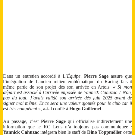
Dans un entretien accordé à L’
Équipe
,
Pierre Sage
assure que
l’intégration de l’ancien milieu emblématique du Racing faisait
même partie de son projet dès son arrivée en Artois.
« Si mon
départ est associé à l’arrivée imposée de Yannick Cahuzac ? Non,
pas du tout. J’avais validé son arrivée dès juin 2025 avant de
signer moi-même. Et ce sera une valeur ajoutée pour le club car il
est très compétent »
, a-t-il confié à
Hugo Guillemet
.
Au passage, c’est
Pierre Sage
qui officialise indirectement une
information que le RC Lens n’a toujours pas communiquée :
Yannick Cahuzac
intégrera bien le staff de
Dino Toppmöller
cette