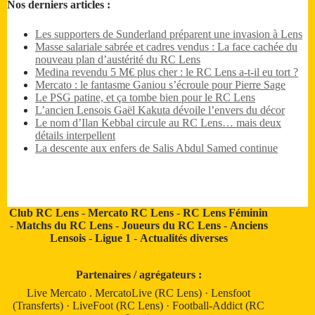
Nos derniers articles :
Les supporters de Sunderland préparent une invasion à Lens
Masse salariale sabrée et cadres vendus : La face cachée du
nouveau plan d’austérité du RC Lens
Medina revendu 5 M€ plus cher : le RC Lens a-t-il eu tort ?
Mercato : le fantasme Ganiou s’écroule pour Pierre Sage
Le PSG patine, et ça tombe bien pour le RC Lens
L’ancien Lensois Gaël Kakuta dévoile l’envers du décor
Le nom d’Ilan Kebbal circule au RC Lens… mais deux
détails interpellent
La descente aux enfers de Salis Abdul Samed continue
Club RC Lens
-
Mercato RC Lens
-
RC Lens Féminin
-
Matchs du RC Lens
-
Joueurs du RC Lens
-
Anciens
Lensois
-
Ligue 1
-
Actualités diverses
Partenaires / agrégateurs :
Live Mercato
.
MercatoLive (RC Lens)
·
Lensfoot
(Transferts)
·
LiveFoot (RC Lens)
·
Football-Addict (RC