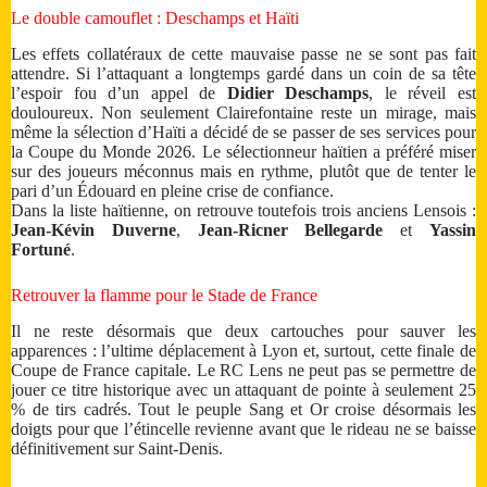
Le double camouflet : Deschamps et Haïti
Les effets collatéraux de cette mauvaise passe ne se sont pas fait
attendre. Si l’attaquant a longtemps gardé dans un coin de sa tête
l’espoir fou d’un appel de
Didier Deschamps
, le réveil est
douloureux. Non seulement Clairefontaine reste un mirage, mais
même la sélection d’Haïti a décidé de se passer de ses services pour
la Coupe du Monde 2026. Le sélectionneur haïtien a préféré miser
sur des joueurs méconnus mais en rythme, plutôt que de tenter le
pari d’un Édouard en pleine crise de confiance.
Dans la liste haïtienne, on retrouve toutefois trois anciens Lensois :
Jean-Kévin Duverne
,
Jean-Ricner Bellegarde
et
Yassin
Fortuné
.
Retrouver la flamme pour le Stade de France
Il ne reste désormais que deux cartouches pour sauver les
apparences : l’ultime déplacement à Lyon et, surtout, cette finale de
Coupe de France capitale. Le RC Lens ne peut pas se permettre de
jouer ce titre historique avec un attaquant de pointe à seulement 25
% de tirs cadrés. Tout le peuple Sang et Or croise désormais les
doigts pour que l’étincelle revienne avant que le rideau ne se baisse
définitivement sur Saint-Denis.