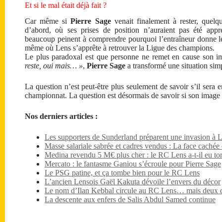
Et si le mal était déjà fait ?
Car même si
Pierre Sage
venait finalement à rester, quelq
d’abord, où ses prises de position n’auraient pas été appr
beaucoup peinent à comprendre pourquoi l’entraîneur donne l
même où Lens s’apprête à retrouver la Ligue des champions.
Le plus paradoxal est que personne ne remet en cause son im
reste, oui mais… »
,
Pierre Sage
a transformé une situation simp
La question n’est peut-être plus seulement de savoir s’il sera e
championnat. La question est désormais de savoir si son image s
Nos derniers articles :
Les supporters de Sunderland préparent une invasion à 
Masse salariale sabrée et cadres vendus : La face caché
Medina revendu 5 M€ plus cher : le RC Lens a-t-il eu tor
Mercato : le fantasme Ganiou s’écroule pour Pierre Sage
Le PSG patine, et ça tombe bien pour le RC Lens
L’ancien Lensois Gaël Kakuta dévoile l’envers du décor
Le nom d’Ilan Kebbal circule au RC Lens… mais deux dét
La descente aux enfers de Salis Abdul Samed continue