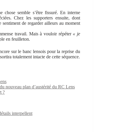
ue chose semble s’être fissuré. En interne
éciées. Chez les supporters ensuite, dont
e sentiment de regarder ailleurs au moment
mense travail. Mais à vouloir répéter
« je
le en feuilleton.
ncore sur le banc lensois pour la reprise du
ortira totalement intacte de cette séquence.
Lens
e du nouveau plan d’austérité du RC Lens
t ?
ails interpellent