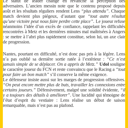
Le statut de leader change en revanche la perception des
adversaires. L’ancien messin note que le contenu proposé depuis
août et les résultats réguliers rendent Lens
“plus attendu”
. Chaque
match devient plus piégeux, d’autant que
“tout autre résultat
qu’une victoire peut nous faire perdre cette place”
. Le joueur refuse
néanmoins l’idée d’un excès de confiance, rappelant les difficultés
rencontrées à Metz et les dernières minutes mal maîtrisées à Angers
: se mettre à l’abri plus rapidement constitue, selon lui, un axe clair
de progression.
Nantes, pourtant en difficulté, n’est donc pas pris à la légère. Lens
n’a pas oublié sa dernière sortie ratée à l’extérieur :
“Ce n’est
jamais simple de se déplacer. On a appris de Metz.”
Udol
souligne
le caractère joueur du FCN et reste convaincu que le Racing a
“tout
pour faire un bon match”
s’il conserve la même exigence.
Le défenseur insiste aussi sur les marges de progression offensives.
“On peut encore mettre plus de buts, travailler les connexions entre
certains joueurs.”
Défensivement, malgré une solidité évidente,
“il
y a toujours des détails à améliorer”
. Une lucidité qui témoigne de
l’état d’esprit du vestiaire : Lens réalise un début de saison
remarquable, mais n’est pas au plafond.