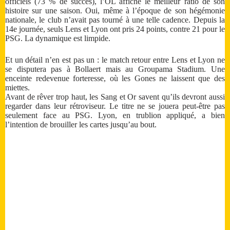
officiels (73 % de succès), l’OL affiche le meilleur ratio de son
histoire sur une saison. Oui, même à l’époque de son hégémonie
nationale, le club n’avait pas tourné à une telle cadence. Depuis la
14e journée, seuls Lens et Lyon ont pris 24 points, contre 21 pour le
PSG. La dynamique est limpide.
Et un détail n’en est pas un : le match retour entre Lens et Lyon ne
se disputera pas à Bollaert mais au Groupama Stadium. Une
enceinte redevenue forteresse, où les Gones ne laissent que des
miettes.
Avant de rêver trop haut, les Sang et Or savent qu’ils devront aussi
regarder dans leur rétroviseur. Le titre ne se jouera peut-être pas
seulement face au PSG. Lyon, en trublion appliqué, a bien
l’intention de brouiller les cartes jusqu’au bout.