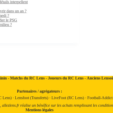
ails interpellent
rir dans un an ?
medi ?
fier le PSG
milieu ?
inin
-
Matchs du RC Lens
-
Joueurs du RC Lens
-
Anciens Lensoi
Partenaires / agrégateurs :
C Lens)
·
Lensfoot (Transferts)
·
LiveFoot (RC Lens)
·
Football-Addic
llezlens.fr réalise un bénéfice sur les achats remplissant les condition
Mentions légales