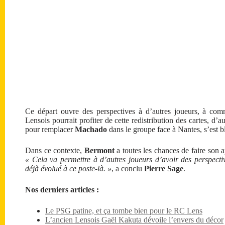
Ce départ ouvre des perspectives à d’autres joueurs, à co
Lensois pourrait profiter de cette redistribution des cartes, d’
pour remplacer
Machado
dans le groupe face à Nantes, s’est bl
Dans ce contexte,
Bermont
a toutes les chances de faire son a
« Cela va permettre à d’autres joueurs d’avoir des perspec
déjà évolué à ce poste-là. »
, a conclu
Pierre Sage
.
Nos derniers articles :
Le PSG patine, et ça tombe bien pour le RC Lens
L’ancien Lensois Gaël Kakuta dévoile l’envers du décor