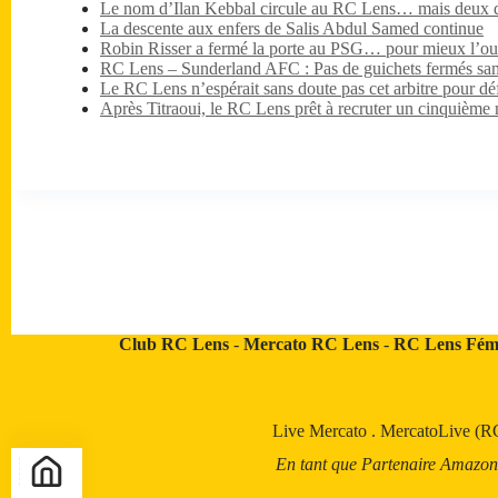
Le nom d’Ilan Kebbal circule au RC Lens… mais deux dét
La descente aux enfers de Salis Abdul Samed continue
Robin Risser a fermé la porte au PSG… pour mieux l’ouv
RC Lens – Sunderland AFC : Pas de guichets fermés sa
Le RC Lens n’espérait sans doute pas cet arbitre pour dé
Après Titraoui, le RC Lens prêt à recruter un cinquième 
Club RC Lens
-
Mercato RC Lens
-
RC Lens Fém
Live Mercato
.
MercatoLive (R
En tant que Partenaire Amazon, a