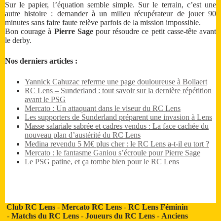
Sur le papier, l’équation semble simple. Sur le terrain, c’est une
autre histoire : demander à un milieu récupérateur de jouer 90
minutes sans faire faute relève parfois de la mission impossible.
Bon courage à
Pierre Sage
pour résoudre ce petit casse-tête avant
le derby.
Nos derniers articles :
Yannick Cahuzac referme une page douloureuse à Bollaert
RC Lens – Sunderland : tout savoir sur la dernière répétition
avant le PSG
Mercato : Un attaquant dans le viseur du RC Lens
Les supporters de Sunderland préparent une invasion à Lens
Masse salariale sabrée et cadres vendus : La face cachée du
nouveau plan d’austérité du RC Lens
Medina revendu 5 M€ plus cher : le RC Lens a-t-il eu tort ?
Mercato : le fantasme Ganiou s’écroule pour Pierre Sage
Le PSG patine, et ça tombe bien pour le RC Lens
Club RC Lens
-
Mercato RC Lens
-
RC Lens Féminin
-
Matchs du RC Lens
-
Joueurs du RC Lens
-
Anciens