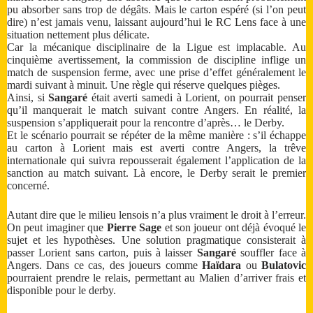
pu absorber sans trop de dégâts. Mais le carton espéré (si l’on peut
dire) n’est jamais venu, laissant aujourd’hui le RC Lens face à une
situation nettement plus délicate.
Car la mécanique disciplinaire de la Ligue est implacable. Au
cinquième avertissement, la commission de discipline inflige un
match de suspension ferme, avec une prise d’effet généralement le
mardi suivant à minuit. Une règle qui réserve quelques pièges.
Ainsi, si
Sangaré
était averti samedi à Lorient, on pourrait penser
qu’il manquerait le match suivant contre Angers. En réalité, la
suspension s’appliquerait pour la rencontre d’après… le Derby.
Et le scénario pourrait se répéter de la même manière : s’il échappe
au carton à Lorient mais est averti contre Angers, la trêve
internationale qui suivra repousserait également l’application de la
sanction au match suivant. Là encore, le Derby serait le premier
concerné.
Autant dire que le milieu lensois n’a plus vraiment le droit à l’erreur.
On peut imaginer que
Pierre Sage
et son joueur ont déjà évoqué le
sujet et les hypothèses. Une solution pragmatique consisterait à
passer Lorient sans carton, puis à laisser
Sangaré
souffler face à
Angers. Dans ce cas, des joueurs comme
Haïdara
ou
Bulatovic
pourraient prendre le relais, permettant au Malien d’arriver frais et
disponible pour le derby.