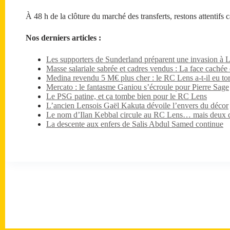
À 48 h de la clôture du marché des transferts, restons attentifs c
Nos derniers articles :
Les supporters de Sunderland préparent une invasion à 
Masse salariale sabrée et cadres vendus : La face caché
Medina revendu 5 M€ plus cher : le RC Lens a-t-il eu tor
Mercato : le fantasme Ganiou s’écroule pour Pierre Sage
Le PSG patine, et ça tombe bien pour le RC Lens
L’ancien Lensois Gaël Kakuta dévoile l’envers du décor
Le nom d’Ilan Kebbal circule au RC Lens… mais deux dét
La descente aux enfers de Salis Abdul Samed continue