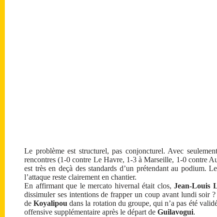
Le problème est structurel, pas conjoncturel. Avec seulement t
rencontres (1-0 contre Le Havre, 1-3 à Marseille, 1-0 contre A
est très en deçà des standards d’un prétendant au podium. Le s
l’attaque reste clairement en chantier.
En affirmant que le mercato hivernal était clos,
Jean-Louis 
dissimuler ses intentions de frapper un coup avant lundi soir ? 
de
Koyalipou
dans la rotation du groupe, qui n’a pas été validé
offensive supplémentaire après le départ de
Guilavogui
.