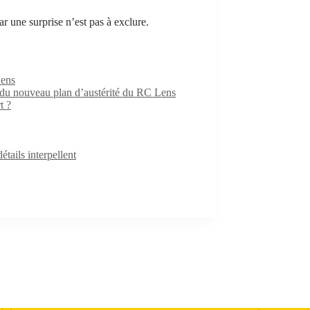
ar une surprise n’est pas à exclure.
Lens
e du nouveau plan d’austérité du RC Lens
t ?
ails interpellent