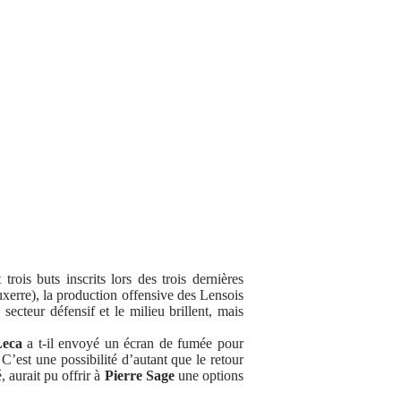
rois buts inscrits lors des trois dernières
uxerre), la production offensive des Lensois
ecteur défensif et le milieu brillent, mais
Leca
a t-il envoyé un écran de fumée pour
C’est une possibilité d’autant que le retour
, aurait pu offrir à
Pierre Sage
une options