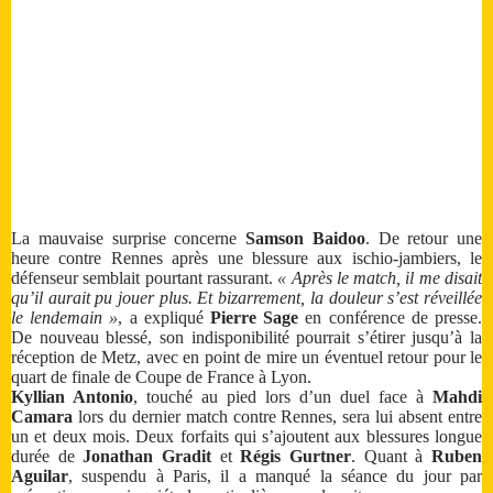
La mauvaise surprise concerne
Samson Baidoo
. De retour une
heure contre Rennes après une blessure aux ischio-jambiers, le
défenseur semblait pourtant rassurant.
« Après le match, il me disait
qu’il aurait pu jouer plus. Et bizarrement, la douleur s’est réveillée
le lendemain »
, a expliqué
Pierre Sage
en conférence de presse.
De nouveau blessé, son indisponibilité pourrait s’étirer jusqu’à la
réception de Metz, avec en point de mire un éventuel retour pour le
quart de finale de Coupe de France à Lyon.
Kyllian Antonio
, touché au pied lors d’un duel face à
Mahdi
Camara
lors du dernier match contre Rennes, sera lui absent entre
un et deux mois. Deux forfaits qui s’ajoutent aux blessures longue
durée de
Jonathan Gradit
et
Régis Gurtner
. Quant à
Ruben
Aguilar
, suspendu à Paris, il a manqué la séance du jour par