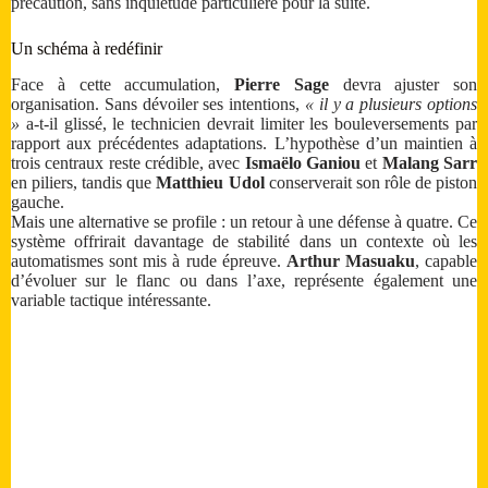
précaution, sans inquiétude particulière pour la suite.
Un schéma à redéfinir
Face à cette accumulation,
Pierre Sage
devra ajuster son
organisation. Sans dévoiler ses intentions,
« il y a plusieurs options
»
a-t-il glissé, le technicien devrait limiter les bouleversements par
rapport aux précédentes adaptations. L’hypothèse d’un maintien à
trois centraux reste crédible, avec
Ismaëlo Ganiou
et
Malang Sarr
en piliers, tandis que
Matthieu Udol
conserverait son rôle de piston
gauche.
Mais une alternative se profile : un retour à une défense à quatre. Ce
système offrirait davantage de stabilité dans un contexte où les
automatismes sont mis à rude épreuve.
Arthur Masuaku
, capable
d’évoluer sur le flanc ou dans l’axe, représente également une
variable tactique intéressante.