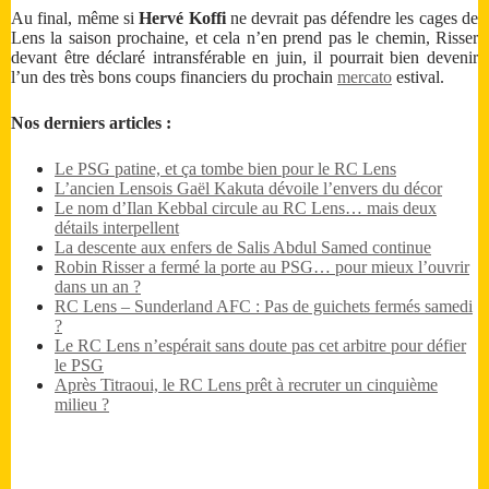
Au final, même si
Hervé Koffi
ne devrait pas défendre les cages de
Lens la saison prochaine, et cela n’en prend pas le chemin, Risser
devant être déclaré intransférable en juin, il pourrait bien devenir
l’un des très bons coups financiers du prochain
mercato
estival.
Nos derniers articles :
Le PSG patine, et ça tombe bien pour le RC Lens
L’ancien Lensois Gaël Kakuta dévoile l’envers du décor
Le nom d’Ilan Kebbal circule au RC Lens… mais deux
détails interpellent
La descente aux enfers de Salis Abdul Samed continue
Robin Risser a fermé la porte au PSG… pour mieux l’ouvrir
dans un an ?
RC Lens – Sunderland AFC : Pas de guichets fermés samedi
?
Le RC Lens n’espérait sans doute pas cet arbitre pour défier
le PSG
Après Titraoui, le RC Lens prêt à recruter un cinquième
milieu ?