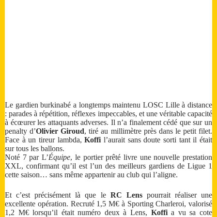
Le gardien burkinabé a longtemps maintenu LOSC Lille à distance
: parades à répétition, réflexes impeccables, et une véritable capacité
à écœurer les attaquants adverses. Il n’a finalement cédé que sur un
penalty d’
Olivier Giroud
, tiré au millimètre près dans le petit filet.
Face à un tireur lambda,
Koffi
l’aurait sans doute sorti tant il était
sur tous les ballons.
Noté 7 par L’
Équipe
, le portier prêté livre une nouvelle prestation
XXL, confirmant qu’il est l’un des meilleurs gardiens de Ligue 1
cette saison… sans même appartenir au club qui l’aligne.
Et c’est précisément là que le
RC Lens
pourrait réaliser une
excellente opération. Recruté 1,5 M€ à Sporting Charleroi, valorisé
1,2 M€ lorsqu’il était numéro deux à Lens,
Koffi
a vu sa cote