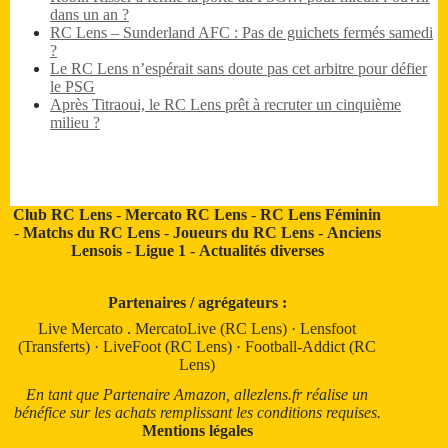
dans un an ?
RC Lens – Sunderland AFC : Pas de guichets fermés samedi
?
Le RC Lens n’espérait sans doute pas cet arbitre pour défier
le PSG
Après Titraoui, le RC Lens prêt à recruter un cinquième
milieu ?
Club RC Lens
-
Mercato RC Lens
-
RC Lens Féminin
-
Matchs du RC Lens
-
Joueurs du RC Lens
-
Anciens
Lensois
-
Ligue 1
-
Actualités diverses
Partenaires / agrégateurs :
Live Mercato
.
MercatoLive (RC Lens)
·
Lensfoot
(Transferts)
·
LiveFoot (RC Lens)
·
Football-Addict (RC
Lens)
En tant que Partenaire Amazon, allezlens.fr réalise un
bénéfice sur les achats remplissant les conditions requises.
Mentions légales