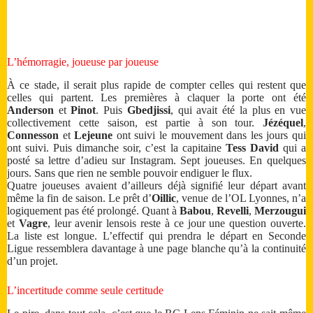
L’hémorragie, joueuse par joueuse
À ce stade, il serait plus rapide de compter celles qui restent que
celles qui partent. Les premières à claquer la porte ont été
Anderson
et
Pinot
. Puis
Gbedjissi
, qui avait été la plus en vue
collectivement cette saison, est partie à son tour.
Jézéquel
,
Connesson
et
Lejeune
ont suivi le mouvement dans les jours qui
ont suivi. Puis dimanche soir, c’est la capitaine
Tess David
qui a
posté sa lettre d’adieu sur Instagram. Sept joueuses. En quelques
jours. Sans que rien ne semble pouvoir endiguer le flux.
Quatre joueuses avaient d’ailleurs déjà signifié leur départ avant
même la fin de saison. Le prêt d’
Oillic
, venue de l’OL Lyonnes, n’a
logiquement pas été prolongé. Quant à
Babou
,
Revelli
,
Merzougui
et
Vagre
, leur avenir lensois reste à ce jour une question ouverte.
La liste est longue. L’effectif qui prendra le départ en Seconde
Ligue ressemblera davantage à une page blanche qu’à la continuité
d’un projet.
L’incertitude comme seule certitude