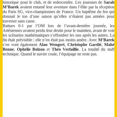
historique pour le club, et de redescendre. Les joueuses de
Sarah
M’Barek
avaient entamé leur aventure dans l’élite par la réception
du Paris SG, vice-championnes de France. Un baptême du feu qui
donnait le ton d’une saison qu’elles n’étaient pas armées pour
traverser sans casse.
Battues 0-1 par l’OM lors de l’avant-dernière journée, les
Artésiennes avaient perdu leur destin pour le maintien, avant de voir
les scénarios mathématiques s’effondrer les uns après les autres. La
fin était prévisible ; elle n’en était pas moins amère. Avec
M’Barek
s’en vont également
Alan Wengert
,
Christophe Gardié
,
Mahé
Benne
,
Ophélie Bolzon
et
Théo Verfaillie
. La totalité du staff
technique. Quand le navire coule, l’équipage ne reste pas.