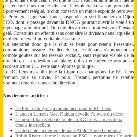
Le pire, dans tout cela, c’est que le RC Lens Féminin ne sait même
pas encore dans quelle division il évoluera la saison prochaine.
Sportivement relégué, le club conserve un mince espoir de retrouver
la Première Ligue sans jouer, suspendu au sort financier du Dijon
FCO, dont le passage devant la DNCG pourrait ouvrir la voie à un
repêchage administratif. Du côté des arrivées, tout est pour l’instant
gelé. Construire un effectif sans connaître la division dans laquelle il
évoluera relève d’un véritable casse-tête.
On attendrait donc que le club se batte pour retenir l’essentiel,
communique, rassure. Au lieu de ça, les départs s’annoncent au
compte-gouttes sur les réseaux sociaux, sans réponse visible de la
direction, et la question qui plane, qui va encadrer ce groupe en
reconstruction ? … reste sans réponse publique.
Le RC Lens masculin joue la Ligue des champions. Le RC Lens
féminin joue sa survie. Et pour l’instant, personne ne semble
vraiment regarder dans cette direction.
Nos derniers articles :
Le PSG patine, et ça tombe bien pour le RC Lens
L’ancien Lensois Gaël Kakuta dévoile l’envers du décor
Le nom d’Ilan Kebbal circule au RC Lens… mais deux
détails interpellent
La descente aux enfers de Salis Abdul Samed continue
Robin Risser a fermé la porte au PSG… pour mieux l’ouvrir