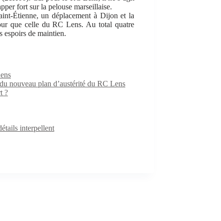
pper fort sur la pelouse marseillaise.
aint-Étienne, un déplacement à Dijon et la
ur que celle du RC Lens. Au total quatre
s espoirs de maintien.
Lens
e du nouveau plan d’austérité du RC Lens
t ?
ails interpellent