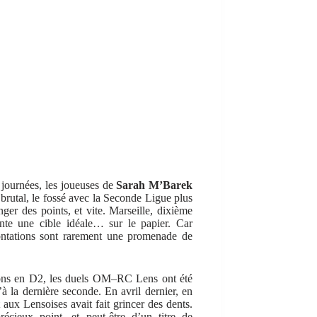
 journées, les joueuses de
Sarah M’Barek
e brutal, le fossé avec la Seconde Ligue plus
er des points, et vite. Marseille, dixième
ente une cible idéale… sur le papier. Car
rontations sont rarement une promenade de
sons en D2, les duels OM–RC Lens ont été
’à la dernière seconde. En avril dernier, en
t aux Lensoises avait fait grincer des dents.
écieux point, et peut-être d’un titre de