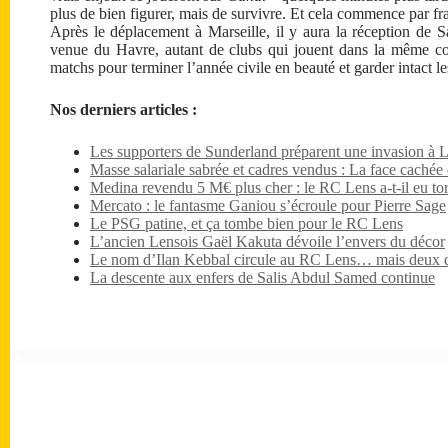
plus de bien figurer, mais de survivre. Et cela commence par fra
Après le déplacement à Marseille, il y aura la réception de S
venue du Havre, autant de clubs qui jouent dans la même co
matchs pour terminer l’année civile en beauté et garder intact le
Nos derniers articles :
Les supporters de Sunderland préparent une invasion à 
Masse salariale sabrée et cadres vendus : La face caché
Medina revendu 5 M€ plus cher : le RC Lens a-t-il eu tor
Mercato : le fantasme Ganiou s’écroule pour Pierre Sage
Le PSG patine, et ça tombe bien pour le RC Lens
L’ancien Lensois Gaël Kakuta dévoile l’envers du décor
Le nom d’Ilan Kebbal circule au RC Lens… mais deux dét
La descente aux enfers de Salis Abdul Samed continue