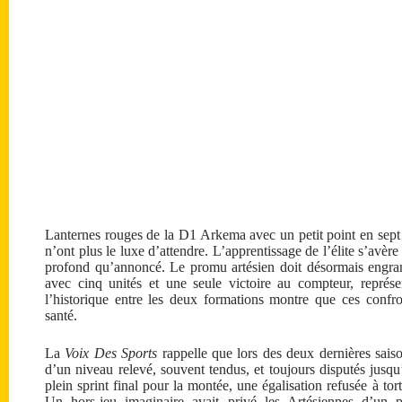
Lanternes rouges de la D1 Arkema avec un petit point en sept
n’ont plus le luxe d’attendre. L’apprentissage de l’élite s’avèr
profond qu’annoncé. Le promu artésien doit désormais engrang
avec cinq unités et une seule victoire au compteur, représ
l’historique entre les deux formations montre que ces conf
santé.
La
Voix Des Sports
rappelle que lors des deux dernières sai
d’un niveau relevé, souvent tendus, et toujours disputés jusqu
plein sprint final pour la montée, une égalisation refusée à tor
Un hors-jeu imaginaire avait privé les Artésiennes d’un pr