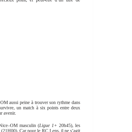
 L’OM aussi peine à trouver son rythme dans
urvivre, un match à six points entre deux
r avenir.
e Nice–OM masculin (
Ligue 1+
20h45), les
 (21H00). Car pour le RC Lens, il ne s’agit