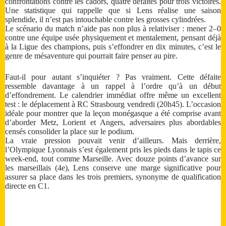
confrontations contre les cadors, quatre défaites pour trois victoires.
Une statistique qui rappelle que si Lens réalise une saison
splendide, il n’est pas intouchable contre les grosses cylindrées.
Le scénario du match n’aide pas non plus à relativiser : mener 2–0
contre une équipe usée physiquement et mentalement, pensant déjà
à la Ligue des champions, puis s’effondrer en dix minutes, c’est le
genre de mésaventure qui pourrait faire penser au pire.
Faut-il pour autant s’inquiéter ? Pas vraiment. Cette défaite
ressemble davantage à un rappel à l’ordre qu’à un début
d’effondrement. Le calendrier immédiat offre même un excellent
test : le déplacement à RC Strasbourg vendredi (20h45). L’occasion
idéale pour montrer que la leçon monégasque a été comprise avant
d’aborder Metz, Lorient et Angers, adversaires plus abordables
censés consolider la place sur le podium.
La vraie pression pouvait venir d’ailleurs. Mais derrière,
l’Olympique Lyonnais s’est également pris les pieds dans le tapis ce
week-end, tout comme Marseille. Avec douze points d’avance sur
les marseillais (4e), Lens conserve une marge significative pour
assurer sa place dans les trois premiers, synonyme de qualification
directe en C1.