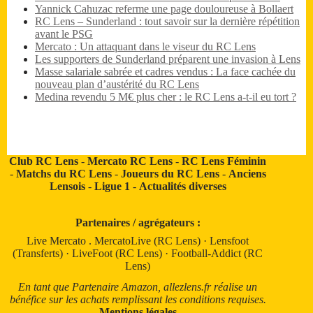
Yannick Cahuzac referme une page douloureuse à Bollaert
RC Lens – Sunderland : tout savoir sur la dernière répétition
avant le PSG
Mercato : Un attaquant dans le viseur du RC Lens
Les supporters de Sunderland préparent une invasion à Lens
Masse salariale sabrée et cadres vendus : La face cachée du
nouveau plan d’austérité du RC Lens
Medina revendu 5 M€ plus cher : le RC Lens a-t-il eu tort ?
Club RC Lens
-
Mercato RC Lens
-
RC Lens Féminin
-
Matchs du RC Lens
-
Joueurs du RC Lens
-
Anciens
Lensois
-
Ligue 1
-
Actualités diverses
Partenaires / agrégateurs :
Live Mercato
.
MercatoLive (RC Lens)
·
Lensfoot
(Transferts)
·
LiveFoot (RC Lens)
·
Football-Addict (RC
Lens)
En tant que Partenaire Amazon, allezlens.fr réalise un
bénéfice sur les achats remplissant les conditions requises.
Mentions légales