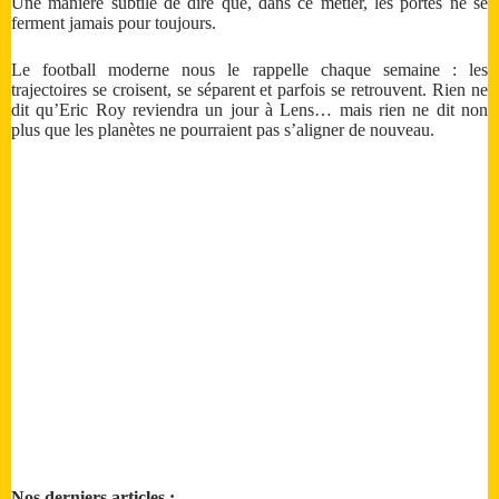
Une manière subtile de dire que, dans ce métier, les portes ne se
ferment jamais pour toujours.
Le football moderne nous le rappelle chaque semaine : les
trajectoires se croisent, se séparent et parfois se retrouvent. Rien ne
dit qu’Eric Roy reviendra un jour à Lens… mais rien ne dit non
plus que les planètes ne pourraient pas s’aligner de nouveau.
Nos derniers articles :