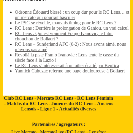
Odsonne Édouard blessé : un coup dur pour le RC Lens… et
un mercato qui pourrait basculer
Le PSG se réveille, mauvais timing pour le RC Lens ?
RC Lens : Derrière la prolongation de Ganiou, un vrai calcul
RC Lens : Qui est vraiment Franjo Ivanovic, le futur
chouchou de Bollaert ?
RC Lens – Sunderland AFC (0-2) : Nous avons aimé, nous
n’avons pas aimé
Revoilà la piste Franjo Ivanovic : Lens tente le casse du
siècle face à la Lazio !
Le RC Lens s’intéresserait à un ailier écarté par Benfica
Yannick Cahuzac referme une page douloureuse à Bollaert
Club RC Lens
-
Mercato RC Lens
-
RC Lens Féminin
-
Matchs du RC Lens
-
Joueurs du RC Lens
-
Anciens
Lensois
-
Ligue 1
-
Actualités diverses
Partenaires / agrégateurs :
Live Mercato
.
MercatoLive (RC Lens)
·
Lensfoot