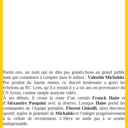
Parmi eux, un nom qui ne dira pas grand-chose au grand public
mais qui commence à compter dans le milieu :
Valentin Michalski
.
Pur produit du bassin minier, ce discret trentenaire a gravi les
échelons au RC Lens, qu’il a rejoint il y a six ans en provenance du
CS Avion, comme simple analyste vidéo.
À ses débuts, il croise la route d’un certain
Franck Haise
et
d’
Alexandre Pasquini
avec la réserve. Lorsque
Haise
prend les
commandes de l’équipe première,
Florent Ghisolfi
, alors directeur
sportif, repère le potentiel de
Michalski
et l’intègre progressivement
à la cellule de recrutement. L’élève ne tarde pas à se rendre
indispensable.