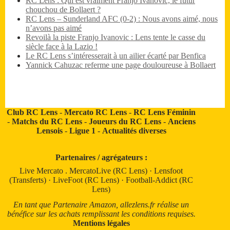
RC Lens : Qui est vraiment Franjo Ivanovic, le futur
chouchou de Bollaert ?
RC Lens – Sunderland AFC (0-2) : Nous avons aimé, nous
n’avons pas aimé
Revoilà la piste Franjo Ivanovic : Lens tente le casse du
siècle face à la Lazio !
Le RC Lens s’intéresserait à un ailier écarté par Benfica
Yannick Cahuzac referme une page douloureuse à Bollaert
Club RC Lens
-
Mercato RC Lens
-
RC Lens Féminin
-
Matchs du RC Lens
-
Joueurs du RC Lens
-
Anciens
Lensois
-
Ligue 1
-
Actualités diverses
Partenaires / agrégateurs :
Live Mercato
.
MercatoLive (RC Lens)
·
Lensfoot
(Transferts)
·
LiveFoot (RC Lens)
·
Football-Addict (RC
Lens)
En tant que Partenaire Amazon, allezlens.fr réalise un
bénéfice sur les achats remplissant les conditions requises.
Mentions légales