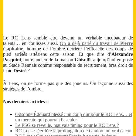
Le RC Lens semble être devenu un véritable incubateur de
talents… en coulisses aussi.
On a déjà parlé du travail de
Pierre
Capitaine
, homme de l’ombre derrière l’efficacité des coups de
pied arrêtés artésiens cette saison. Et que dire d’
Alexandre
Pasquini
, autre ancien de la maison
Ghisolfi
, aujourd’hui en poste
au Stade Rennais comme responsable du recrutement, bras droit de
Loïc Désiré
?
À Lens, on ne forme pas que des joueurs. On façonne aussi des
stratèges de l’ombre.
Nos derniers articles :
Odsonne Édouard blessé : un coup dur pour le RC Lens… et
un mercato qui pourrait basculer
Le PSG se réveille, mauvais timing pour le RC Lens ?
RC Lens : Derrière la prolongation de Ganiou, un vrai calcul