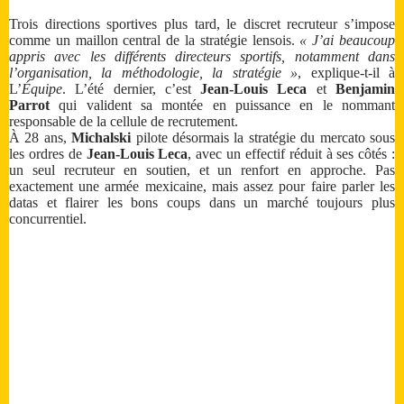
Trois directions sportives plus tard, le discret recruteur s’impose
comme un maillon central de la stratégie lensois.
« J’ai beaucoup
appris avec les différents directeurs sportifs, notamment dans
l’organisation, la méthodologie, la stratégie »
, explique-t-il à
L’
Équipe
. L’été dernier, c’est
Jean-Louis Leca
et
Benjamin
Parrot
qui valident sa montée en puissance en le nommant
responsable de la cellule de recrutement.
À 28 ans,
Michalski
pilote désormais la stratégie du mercato sous
les ordres de
Jean-Louis Leca
, avec un effectif réduit à ses côtés :
un seul recruteur en soutien, et un renfort en approche. Pas
exactement une armée mexicaine, mais assez pour faire parler les
datas et flairer les bons coups dans un marché toujours plus
concurrentiel.