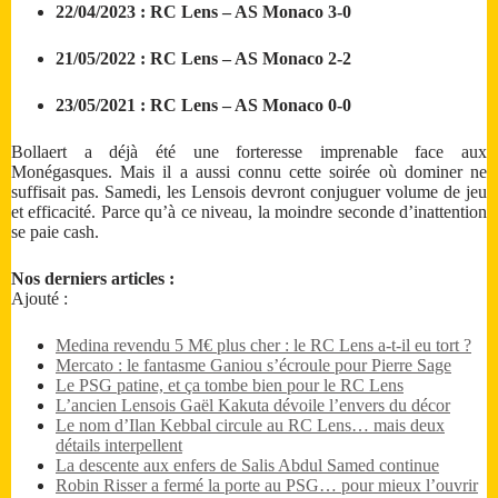
22/04/2023 : RC Lens – AS Monaco 3-0
21/05/2022 : RC Lens – AS Monaco 2-2
23/05/2021 : RC Lens – AS Monaco 0-0
Bollaert a déjà été une forteresse imprenable face aux
Monégasques. Mais il a aussi connu cette soirée où dominer ne
suffisait pas. Samedi, les Lensois devront conjuguer volume de jeu
et efficacité. Parce qu’à ce niveau, la moindre seconde d’inattention
se paie cash.
Nos derniers articles :
Ajouté :
Medina revendu 5 M€ plus cher : le RC Lens a-t-il eu tort ?
Mercato : le fantasme Ganiou s’écroule pour Pierre Sage
Le PSG patine, et ça tombe bien pour le RC Lens
L’ancien Lensois Gaël Kakuta dévoile l’envers du décor
Le nom d’Ilan Kebbal circule au RC Lens… mais deux
détails interpellent
La descente aux enfers de Salis Abdul Samed continue
Robin Risser a fermé la porte au PSG… pour mieux l’ouvrir