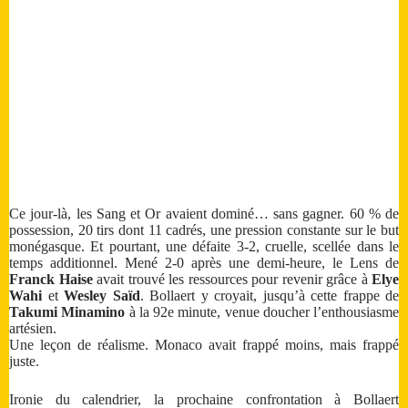
Ce jour-là, les Sang et Or avaient dominé… sans gagner. 60 % de
possession, 20 tirs dont 11 cadrés, une pression constante sur le but
monégasque. Et pourtant, une défaite 3-2, cruelle, scellée dans le
temps additionnel. Mené 2-0 après une demi-heure, le Lens de
Franck Haise
avait trouvé les ressources pour revenir grâce à
Elye
Wahi
et
Wesley Saïd
. Bollaert y croyait, jusqu’à cette frappe de
Takumi Minamino
à la 92e minute, venue doucher l’enthousiasme
artésien.
Une leçon de réalisme. Monaco avait frappé moins, mais frappé
juste.
Ironie du calendrier, la prochaine confrontation à Bollaert