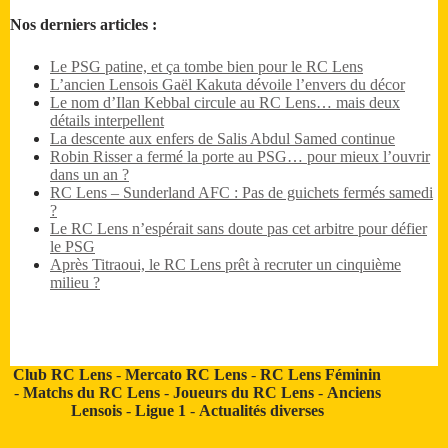
Nos derniers articles :
Le PSG patine, et ça tombe bien pour le RC Lens
L’ancien Lensois Gaël Kakuta dévoile l’envers du décor
Le nom d’Ilan Kebbal circule au RC Lens… mais deux
détails interpellent
La descente aux enfers de Salis Abdul Samed continue
Robin Risser a fermé la porte au PSG… pour mieux l’ouvrir
dans un an ?
RC Lens – Sunderland AFC : Pas de guichets fermés samedi
?
Le RC Lens n’espérait sans doute pas cet arbitre pour défier
le PSG
Après Titraoui, le RC Lens prêt à recruter un cinquième
milieu ?
Club RC Lens
-
Mercato RC Lens
-
RC Lens Féminin
-
Matchs du RC Lens
-
Joueurs du RC Lens
-
Anciens
Lensois
-
Ligue 1
-
Actualités diverses