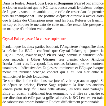
Dans la foulée,
Jean-Louis Leca
et
Benjamin Parrot
ont enfoncé
le clou en martelant que le RC Lens conserverait le dixième budget
de Ligue 1, sans autre ambition que celle de rester dans le premier
tiers du championnat. Une posture d’épicier difficile à avaler alors
que la Ligue des Champions nous tend les bras. Refuser de franchir
un cap et bloquer le mercato de cette manière ressemble presque à
un manque d’ambition volontaire.
Crystal Palace passe à la vitesse supérieure
Pendant que les deux parties boudent, l’Angleterre s’engouffre dans
la brèche. La
BBC
a confirmé que Crystal Palace, qui jouera la
Ligue Europa, avait désigné
Pierre Sage
comme le candidat idéal
pour succéder à
Oliver Glasner
, leur premier choix,
Andoni
Iraola
filant vers Liverpool. Les médias britanniques se montrent
unanimes : l’offensive des Eagles est imminente et l’
Équipe
évoque
même un premier échange concret qui a eu lieu hier entre le
technicien et le club londonien.
De son côté, la direction lensoise jure n’avoir reçu aucun appel. Si
ce départ se précise,
Pierre Sage
rejoindra la liste des anciens
lensois partis trop tôt. Dans cette affaire, les torts sont partagés.
Entre un coach, visiblement trop gourmand, qui gère sa carrière et
une direction obsédée par sa grille salariale, le RC Lens est en train
de saboter son propre bonheur. Et c’est difficilement pardonnable.