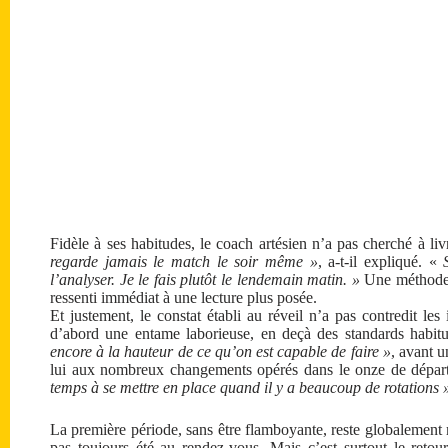
Fidèle à ses habitudes, le coach artésien n’a pas cherché à li
regarde jamais le match le soir même »
, a-t-il expliqué. «
S
l’analyser. Je le fais plutôt le lendemain matin. »
Une méthode 
ressenti immédiat à une lecture plus posée.
Et justement, le constat établi au réveil n’a pas contredit le
d’abord une entame laborieuse, en deçà des standards habit
encore à la hauteur de ce qu’on est capable de faire »
, avant u
lui aux nombreux changements opérés dans le onze de dépar
temps à se mettre en place quand il y a beaucoup de rotations 
La première période, sans être flamboyante, reste globalement m
pas toujours été au rendez-vous. Mais c’est surtout le retour