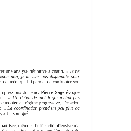
vrer une analyse définitive à chaud.
« Je ne
elon moi, je ne suis pas disponible pour
assumée, qui lui permet de confronter son
s impressions du banc.
Pierre Sage
évoque
uels.
« Un début de match qui n’était pas
ne montée en régime progressive, liée selon
t.
« La coordination prend un peu plus de
»
, a-t-il souligné.
aîtrisée, même si l’efficacité offensive n’a
 des vestiaires qui a retenu l’attention du