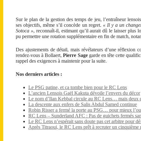
Sur le plan de la gestion des temps de jeu, l’entraîneur lensois
ses objectifs, même s’il concède un regret.
« Il y a un changem
Sotoca »
, reconnaît-il, estimant qu’il aurait dû le laisser plus
pu permettre une rotation supplémentaire en fin de match, not
Des ajustements de détail, mais révélateurs d’une réflexion
rendez-vous à Bollaert,
Pierre Sage
garde en tête cette qualif
rappel des exigences à maintenir pour la suite.
Nos derniers articles :
Le PSG patine, et ça tombe bien pour le RC Lens
L’ancien Lensois Gaël Kakuta dévoile l’envers du décor
Le nom d’Ilan Kebbal circule au RC Lens… mais deux dét
La descente aux enfers de Salis Abdul Samed continue
Robin Risser a fermé la porte au PSG… pour mieux l’ouv
RC Lens – Sunderland AFC : Pas de guichets fermés sa
Le RC Lens n’espérait sans doute pas cet arbitre pour dé
Après Titraoui, le RC Lens prêt à recruter un cinquième 