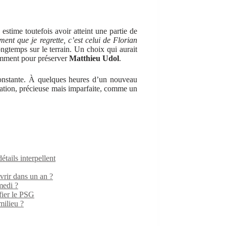
 estime toutefois avoir atteint une partie de
ent que je regrette, c’est celui de Florian
 longtemps sur le terrain. Un choix qui aurait
amment pour préserver
Matthieu Udol
.
 constante. À quelques heures d’un nouveau
ication, précieuse mais imparfaite, comme un
ails interpellent
rir dans un an ?
medi ?
fier le PSG
milieu ?