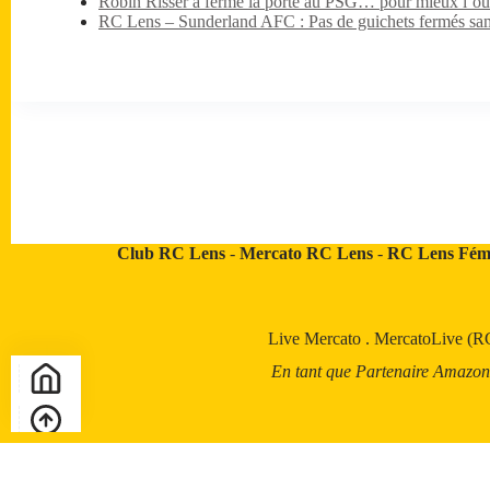
Robin Risser a fermé la porte au PSG… pour mieux l’ouv
RC Lens – Sunderland AFC : Pas de guichets fermés sa
Club RC Lens
-
Mercato RC Lens
-
RC Lens Fém
Live Mercato
.
MercatoLive (R
En tant que Partenaire Amazon, a