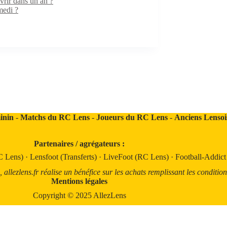
rir dans un an ?
medi ?
inin
-
Matchs du RC Lens
-
Joueurs du RC Lens
-
Anciens Lensoi
Partenaires / agrégateurs :
C Lens)
·
Lensfoot (Transferts)
·
LiveFoot (RC Lens)
·
Football-Addic
llezlens.fr réalise un bénéfice sur les achats remplissant les condition
Mentions légales
Copyright © 2025 AllezLens