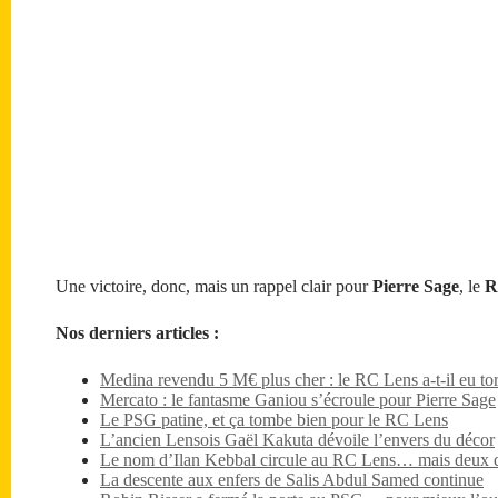
Une victoire, donc, mais un rappel clair pour
Pierre Sage
, le
R
Nos derniers articles :
Medina revendu 5 M€ plus cher : le RC Lens a-t-il eu tor
Mercato : le fantasme Ganiou s’écroule pour Pierre Sage
Le PSG patine, et ça tombe bien pour le RC Lens
L’ancien Lensois Gaël Kakuta dévoile l’envers du décor
Le nom d’Ilan Kebbal circule au RC Lens… mais deux dét
La descente aux enfers de Salis Abdul Samed continue