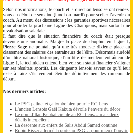
Selon nos informations, le coach et la direction lensoise ont rendez-
vous en début de semaine (lundi ou mardi) pour sceller l’avenir du
coach. Au menu des discussions : les garanties sportives nécessaires
pour aborder la prochaine Ligue des Champions, mais surtout une
revalorisation salariale.
Il faut dire que la situation financière du coach était presque
devenue une anomalie. Malgré la place de dauphin en Ligue 1,
Pierre Sage
ne pointait qu’à une très modeste dixième place au
classement des salaires des entraîneurs de l’élite. Désormais auréolé
d’un titre national historique, d’un titre de meilleur entraîneur de
Ligue 1, le technicien entend bien voir son statut financier s’aligner
sur ses résultats sportifs. Les dirigeants lensois savent ce qu’il leur
reste à faire s’ils veulent éteindre définitivement les rumeurs de
départ.
Nos derniers articles :
Le PSG patine, et ça tombe bien pour le RC Lens
L’ancien Lensois Gaël Kakuta dévoile l’envers du décor
Le nom d’Ilan Kebbal circule au RC Lens… mais deux
détails interpellent
La descente aux enfers de Salis Abdul Samed continue
Robin Risser a fermé la porte au PSG… pour mieux l’ouvrir