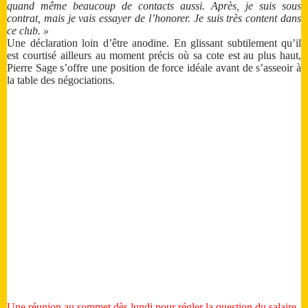
quand même beaucoup de contacts aussi. Après, je suis sous
contrat, mais je vais essayer de l’honorer. Je suis très content dans
ce club. »
Une déclaration loin d’être anodine. En glissant subtilement qu’il
est courtisé ailleurs au moment précis où sa cote est au plus haut,
Pierre Sage s’offre une position de force idéale avant de s’asseoir à
la table des négociations.
Une réunion au sommet dès lundi pour régler la question du salaire