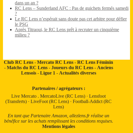
dans un an ?
RC Lens – Sunderland AFC : Pas de guichets fermés samedi
?
Le RC Lens n’espérait sans doute pas cet arbitre pour défier
le PSG
Après Titraoui, le RC Lens prêt à recruter un cinquième
milieu ?
Club RC Lens
-
Mercato RC Lens
-
RC Lens Féminin
-
Matchs du RC Lens
-
Joueurs du RC Lens
-
Anciens
Lensois
-
Ligue 1
-
Actualités diverses
Partenaires / agrégateurs :
Live Mercato
.
MercatoLive (RC Lens)
·
Lensfoot
(Transferts)
·
LiveFoot (RC Lens)
·
Football-Addict (RC
Lens)
En tant que Partenaire Amazon, allezlens.fr réalise un
bénéfice sur les achats remplissant les conditions requises.
Mentions légales