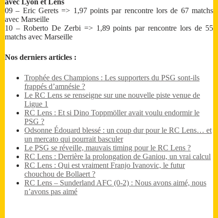
avec Lyon et Lens
09 – Eric Gerets => 1,97 points par rencontre lors de 67 matchs
avec Marseille
10 – Roberto De Zerbi => 1,89 points par rencontre lors de 55
matchs avec Marseille
Nos derniers articles :
Trophée des Champions : Les supporters du PSG sont-ils
frappés d’amnésie ?
Le RC Lens se renseigne sur une nouvelle piste venue de
Ligue 1
RC Lens : Et si Dino Toppmöller avait voulu endormir le
PSG ?
Odsonne Édouard blessé : un coup dur pour le RC Lens… et
un mercato qui pourrait basculer
Le PSG se réveille, mauvais timing pour le RC Lens ?
RC Lens : Derrière la prolongation de Ganiou, un vrai calcul
RC Lens : Qui est vraiment Franjo Ivanovic, le futur
chouchou de Bollaert ?
RC Lens – Sunderland AFC (0-2) : Nous avons aimé, nous
n’avons pas aimé