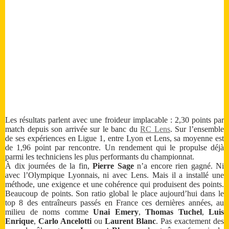
Les résultats parlent avec une froideur implacable : 2,30 points par
match depuis son arrivée sur le banc du
RC Lens
. Sur l’ensemble
de ses expériences en Ligue 1, entre Lyon et Lens, sa moyenne est
de 1,96 point par rencontre. Un rendement qui le propulse déjà
parmi les techniciens les plus performants du championnat.
À dix journées de la fin,
Pierre Sage
n’a encore rien gagné. Ni
avec l’Olympique Lyonnais, ni avec Lens. Mais il a installé une
méthode, une exigence et une cohérence qui produisent des points.
Beaucoup de points. Son ratio global le place aujourd’hui dans le
top 8 des entraîneurs passés en France ces dernières années, au
milieu de noms comme
Unai Emery
,
Thomas Tuchel
,
Luis
Enrique
,
Carlo Ancelotti
ou
Laurent Blanc
. Pas exactement des