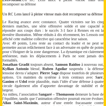
recomposer sa défense
Un RC Lens lancé à pleine vitesse mais doit recomposer sa défense
Le Racing avance avec constance. Quatre victoires sur les cinq
derniers matches, une série offensive solide et une capacité à
répondre aux coups durs : le succès 3-1 face à Rennes en est la
dernière illustration. Même réduits à dix récemment, les Lensois ont
affiché cette maîtrise collective qui caractérise leur saison.
Avec 49 points, Lens reste au contact du leader et ne peut se
permettre aucun relâchement face à un adversaire en quête de points
pour s’éloigner de la zone dangereuse. La dynamique est clairement
artésienne, mais les déplacements à Paris ne sont jamais des
formalités.
Jonathan Gradit
toujours absent,
Samson Baidoo
à nouveau out,
Kyllian Antonio
blessé,
Ruben Aguilar
suspendu : la défense
lensoise devra s’adapter.
Pierre Sage
dispose toutefois de plusieurs
options. Un maintien du système à trois centraux avec
Sarr
,
Ganiou
et
Udol
reste plausible, mais l’idée d’une défense à quatre
circule également afin d’apporter davantage de stabilité et de
largeur.
Au milieu, l’association
Sangaré – Thomasson
demeure la base de
l’équilibre, tandis que l’animation offensive pourrait encore évoluer.
Allan Saint-Maximin
, auteur d’une entrée fracassante contre