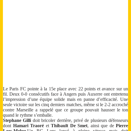
Le Paris FC pointe à la 15e place avec 22 points et avance sur un
fil. Deux 0-0 consécutifs face à Angers puis Auxerre ont entretenu
l’impression d’une équipe solide mais en panne d’efficacité. Une
seule victoire sur les cinq derniers matches, même si le 2-2 accroché
contre Marseille a rappelé que ce groupe pouvait hausser le ton
quand le rythme s’emballe.
Stephane Gilli
doit bricoler derrière, privé de plusieurs défenseurs
dont
Hamari Traoré
et
Thibault De Smet
, ainsi que de
Pierre
Lees-Melou
.Un RC Lens lancé à pleine vitesse mais doit