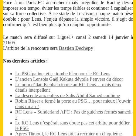
Face à un Paris FC accrocheur mais irrégulier, le Racing devra
imposer son tempo, éviter les temps faibles et continuer à capitaliser
sur sa force collective. À ce stade de la saison, chaque match pèse
double : pour Lens, l’enjeu dépasse la simple victoire, il s’agit de
confirmer qu’il est bien plus qu’un dauphin opportuniste.
Le match sera diffusé sur Ligue1+ canal 2 samedi 14 janvier à
21h05
L’arbitre de la rencontre sera
Bastien Dechepy
Nos derniers articles :
Le PSG patine, et ça tombe bien pour le RC Lens
L’ancien Lensois Gaël Kakuta dévoile l’envers du décor
Le nom d’Ilan Kebbal circule au RC Lens… mais deux
détails interpellent
La descente aux enfers de Salis Abdul Samed continue
Robin Risser a fermé la porte au PSG… pour mieux l’ouvrir
dans un an ?
RC Lens – Sunderland AFC : Pas de guichets fermés samedi
?
Le RC Lens n’espérait sans doute pas cet arbitre pour défier
le PSG
Après Titraoui, le RC Lens prêt à recruter un cinquième