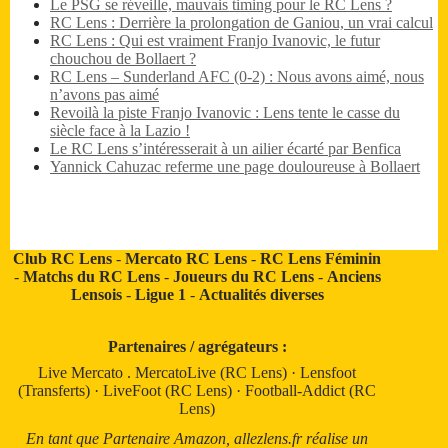
Le PSG se réveille, mauvais timing pour le RC Lens ?
RC Lens : Derrière la prolongation de Ganiou, un vrai calcul
RC Lens : Qui est vraiment Franjo Ivanovic, le futur
chouchou de Bollaert ?
RC Lens – Sunderland AFC (0-2) : Nous avons aimé, nous
n’avons pas aimé
Revoilà la piste Franjo Ivanovic : Lens tente le casse du
siècle face à la Lazio !
Le RC Lens s’intéresserait à un ailier écarté par Benfica
Yannick Cahuzac referme une page douloureuse à Bollaert
Club RC Lens
-
Mercato RC Lens
-
RC Lens Féminin
-
Matchs du RC Lens
-
Joueurs du RC Lens
-
Anciens
Lensois
-
Ligue 1
-
Actualités diverses
Partenaires / agrégateurs :
Live Mercato
.
MercatoLive (RC Lens)
·
Lensfoot
(Transferts)
·
LiveFoot (RC Lens)
·
Football-Addict (RC
Lens)
En tant que Partenaire Amazon, allezlens.fr réalise un