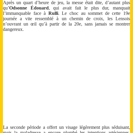
Après un quart d’heure de jeu, la messe était dite, d’autant plus
qu’
Odsonne Édouard
, qui avait fait le plus dur, manquait
l’immanquable face à
Rulli
. Le choc au sommet de cette 19e
journée a vite ressemblé à un chemin de croix, les Lensois
n’ouvrant un œil qu’à partir de la 20e, sans jamais se montrer
dangereux.
La seconde période a offert un visage légèrement plus séduisant,
mais la maladresse a encore plombé les intentions artésiennes,