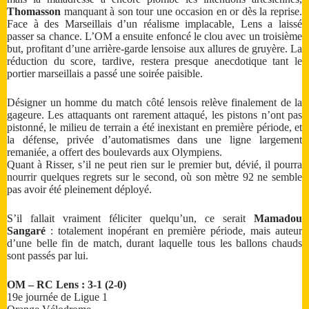
Thomasson
manquant à son tour une occasion en or dès la reprise.
Face à des Marseillais d’un réalisme implacable, Lens a laissé
passer sa chance. L’OM a ensuite enfoncé le clou avec un troisième
but, profitant d’une arrière-garde lensoise aux allures de gruyère. La
réduction du score, tardive, restera presque anecdotique tant le
portier marseillais a passé une soirée paisible.
Désigner un homme du match côté lensois relève finalement de la
gageure. Les attaquants ont rarement attaqué, les pistons n’ont pas
pistonné, le milieu de terrain a été inexistant en première période, et
la défense, privée d’automatismes dans une ligne largement
remaniée, a offert des boulevards aux Olympiens.
Quant à Risser, s’il ne peut rien sur le premier but, dévié, il pourra
nourrir quelques regrets sur le second, où son mètre 92 ne semble
pas avoir été pleinement déployé.
S’il fallait vraiment féliciter quelqu’un, ce serait
Mamadou
Sangaré
: totalement inopérant en première période, mais auteur
d’une belle fin de match, durant laquelle tous les ballons chauds
sont passés par lui.
OM – RC Lens : 3-1 (2-0)
19e journée de Ligue 1