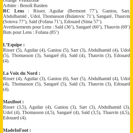
Orange Vélodrome
Arbitre : Benoît Bastien
RC Lens
: Risser, Aguilar (Bermont 77’), Ganiou, Sarr,
Abdulhamid , Udol, Thomasson (Bulatovic 71’), Sangaré, Thauvin
(Sotova 77’), Saïd (Fofana 71’), Edouard (Sima 57’).
Avertissements pour Lens : Saïd (36’), Sangaré (60’), Thauvin (69’)
Buts pour Lens : Fofana (85’)
L’Equipe :
Risser (5), Aguilar (4), Ganiou (5), Sarr (3), Abdulhamid (4), Udol
(5), Thomasson (3), Sangaré (6), Saïd (4), Thauvin (3), Edouard
(4).
La Voix du Nord :
Risser (4), Aguilar (3), Ganiou (6), Sarr (5), Abdulhamid (4), Udol
(4), Thomasson (5), Sangaré (5), Saïd (3), Thauvin (3), Edouard
(4).
Maxifoot :
Risser (3,5), Aguilar (4), Ganiou (3), Sarr (3), Abdulhamid (3),
Udol (4), Thomasson (4,5), Sangaré (4), Saïd (3,5), Thauvin (4,5),
Edouard (4).
MadeInFoot :