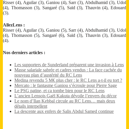
Risser (4), Aguilar (3), Ganiou (4), Sarr (3), Abdulhamid (3), Udol
(4), Thomasson (3), Sangaré (5), Saïd (3), Thauvin (4), Edouard
(3).
AllezLens :
Risser (4), Aguilar (3), Ganiou (5), Sarr (4), Abdulhamid (3), Udol
(4), Thomasson (5), Sangaré (6), Saïd (3), Thauvin (3), Edouard
(4).
Nos derniers articles :
Les supporters de Sunderland préparent une invasion à Lens
Masse salariale sabrée et cadres vendus : La face cachée du
nouveau plan d’austérité du RC Lens
Medina revendu 5 M€ plus cher : le RC Lens a-t-il eu tort ?
Mercato : le fantasme Ganiou s’écroule pour Pierre Sage
Le PSG patine, et ça tombe bien pour le RC Lens
L’ancien Lensois Gaël Kakuta dévoile l’envers du décor
Le nom d’Ilan Kebbal circule au RC Lens… mais deux
détails interpellent
La descente aux enfers de Salis Abdul Samed continue