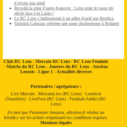
n’avons pas aimé
Revoilà la piste Franjo Ivanovic : Lens tente le casse du
siècle face à la Lazio !
Le RC Lens s’intéresserait à un ailier écarté par Benfica
Yannick Cahuzac referme une page douloureuse à Bollaert
Club RC Lens
-
Mercato RC Lens
-
RC Lens Féminin
-
Matchs du RC Lens
-
Joueurs du RC Lens
-
Anciens
Lensois
-
Ligue 1
-
Actualités diverses
Partenaires / agrégateurs :
Live Mercato
.
MercatoLive (RC Lens)
·
Lensfoot
(Transferts)
·
LiveFoot (RC Lens)
·
Football-Addict (RC
Lens)
En tant que Partenaire Amazon, allezlens.fr réalise un
bénéfice sur les achats remplissant les conditions requises.
Mentions légales