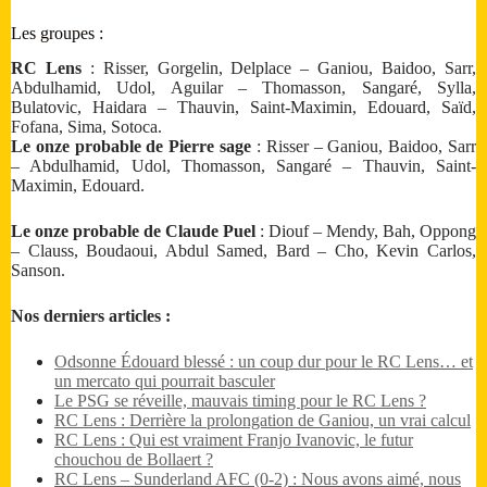
Les groupes :
RC Lens
: Risser, Gorgelin, Delplace – Ganiou, Baidoo, Sarr,
Abdulhamid, Udol, Aguilar – Thomasson, Sangaré, Sylla,
Bulatovic, Haidara – Thauvin, Saint-Maximin, Edouard, Saïd,
Fofana, Sima, Sotoca.
Le onze probable de Pierre sage
: Risser – Ganiou, Baidoo, Sarr
– Abdulhamid, Udol, Thomasson, Sangaré – Thauvin, Saint-
Maximin, Edouard.
Le onze probable de Claude Puel
: Diouf – Mendy, Bah, Oppong
– Clauss, Boudaoui, Abdul Samed, Bard – Cho, Kevin Carlos,
Sanson.
Nos derniers articles :
Odsonne Édouard blessé : un coup dur pour le RC Lens… et
un mercato qui pourrait basculer
Le PSG se réveille, mauvais timing pour le RC Lens ?
RC Lens : Derrière la prolongation de Ganiou, un vrai calcul
RC Lens : Qui est vraiment Franjo Ivanovic, le futur
chouchou de Bollaert ?
RC Lens – Sunderland AFC (0-2) : Nous avons aimé, nous