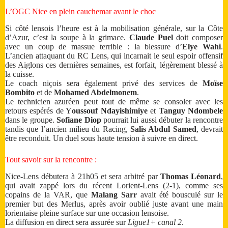
L’OGC Nice en plein cauchemar avant le choc
Si côté lensois l’heure est à la mobilisation générale, sur la Côte
d’Azur, c’est la soupe à la grimace.
Claude Puel
doit composer
avec un coup de massue terrible : la blessure d’
Elye Wahi
.
L’ancien attaquant du RC Lens, qui incarnait le seul espoir offensif
des Aiglons ces dernières semaines, est forfait, légèrement blessé à
la cuisse.
Le coach niçois sera également privé des services de
Moïse
Bombito
et de
Mohamed Abdelmonem
.
Le technicien azuréen peut tout de même se consoler avec les
retours espérés de Y
oussouf Ndayishimiye
et
Tanguy Ndombele
dans le groupe.
Sofiane Diop
pourrait lui aussi débuter la rencontre
tandis que l’ancien milieu du Racing,
Salis Abdul Samed
, devrait
être reconduit. Un duel sous haute tension à suivre en direct.
Tout savoir sur la rencontre :
Nice-Lens débutera à 21h05 et sera arbitré par
Thomas Léonard
,
qui avait zappé lors du récent Lorient-Lens (2-1), comme ses
copains de la VAR, que
Malang Sarr
avait été bousculé sur le
premier but des Merlus, après avoir oublié juste avant une main
lorientaise pleine surface sur une occasion lensoise.
La diffusion en direct sera assurée sur
Ligue1+ canal 2
.