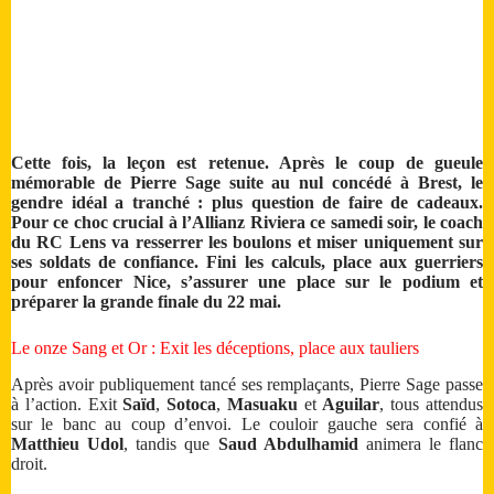
Cette fois, la leçon est retenue. Après le coup de gueule
mémorable de Pierre Sage suite au nul concédé à Brest, le
gendre idéal a tranché : plus question de faire de cadeaux.
Pour ce choc crucial à l’Allianz Riviera ce samedi soir, le coach
du RC Lens va resserrer les boulons et miser uniquement sur
ses soldats de confiance. Fini les calculs, place aux guerriers
pour enfoncer Nice, s’assurer une place sur le podium et
préparer la grande finale du 22 mai.
Le onze Sang et Or : Exit les déceptions, place aux tauliers
Après avoir publiquement tancé ses remplaçants, Pierre Sage passe
à l’action. Exit
Saïd
,
Sotoca
,
Masuaku
et
Aguilar
, tous attendus
sur le banc au coup d’envoi. Le couloir gauche sera confié à
Matthieu Udol
, tandis que
Saud Abdulhamid
animera le flanc
droit.