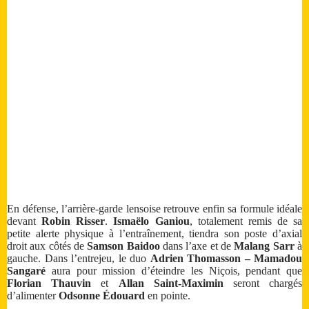
En défense, l’arrière-garde lensoise retrouve enfin sa formule idéale
devant
Robin Risser
.
Ismaëlo Ganiou
, totalement remis de sa
petite alerte physique à l’entraînement, tiendra son poste d’axial
droit aux côtés de
Samson Baidoo
dans l’axe et de
Malang Sarr
à
gauche. Dans l’entrejeu, le duo
Adrien Thomasson – Mamadou
Sangaré
aura pour mission d’éteindre les Niçois, pendant que
Florian Thauvin
et
Allan Saint-Maximin
seront chargés
d’alimenter
Odsonne Édouard
en pointe.