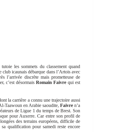
s tutoie les sommets du classement quand
 le club icaunais débarque dans l’Artois avec
rès l’arrivée discrète mais prometteuse de
cer, c’est désormais
Romain Faivre
qui est
ont la carrière a connu une trajectoire aussi
à Al-Taawoun en Arabie saoudite,
Faivre
n’a
 créateurs de Ligue 1 du temps de Brest. Son
risque pour Auxerre. Car entre son profil de
longées des terrains européens, difficile de
, sa qualification pour samedi reste encore