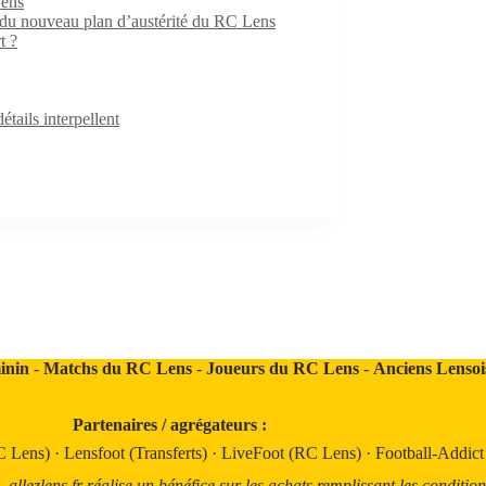
Lens
e du nouveau plan d’austérité du RC Lens
t ?
ails interpellent
inin
-
Matchs du RC Lens
-
Joueurs du RC Lens
-
Anciens Lensoi
Partenaires / agrégateurs :
C Lens)
·
Lensfoot (Transferts)
·
LiveFoot (RC Lens)
·
Football-Addic
llezlens.fr réalise un bénéfice sur les achats remplissant les condition