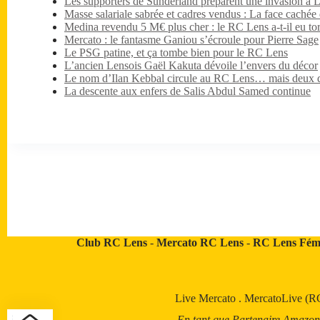
Les supporters de Sunderland préparent une invasion à 
Masse salariale sabrée et cadres vendus : La face caché
Medina revendu 5 M€ plus cher : le RC Lens a-t-il eu tor
Mercato : le fantasme Ganiou s’écroule pour Pierre Sage
Le PSG patine, et ça tombe bien pour le RC Lens
L’ancien Lensois Gaël Kakuta dévoile l’envers du décor
Le nom d’Ilan Kebbal circule au RC Lens… mais deux dét
La descente aux enfers de Salis Abdul Samed continue
Club RC Lens
-
Mercato RC Lens
-
RC Lens Fém
Live Mercato
.
MercatoLive (R
En tant que Partenaire Amazon, a