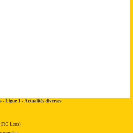
s
-
Ligue 1
-
Actualités diverses
t (RC Lens)
s requises.