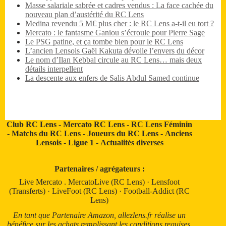
Masse salariale sabrée et cadres vendus : La face cachée du
nouveau plan d’austérité du RC Lens
Medina revendu 5 M€ plus cher : le RC Lens a-t-il eu tort ?
Mercato : le fantasme Ganiou s’écroule pour Pierre Sage
Le PSG patine, et ça tombe bien pour le RC Lens
L’ancien Lensois Gaël Kakuta dévoile l’envers du décor
Le nom d’Ilan Kebbal circule au RC Lens… mais deux
détails interpellent
La descente aux enfers de Salis Abdul Samed continue
Club RC Lens
-
Mercato RC Lens
-
RC Lens Féminin
-
Matchs du RC Lens
-
Joueurs du RC Lens
-
Anciens
Lensois
-
Ligue 1
-
Actualités diverses
Partenaires / agrégateurs :
Live Mercato
.
MercatoLive (RC Lens)
·
Lensfoot
(Transferts)
·
LiveFoot (RC Lens)
·
Football-Addict (RC
Lens)
En tant que Partenaire Amazon, allezlens.fr réalise un
bénéfice sur les achats remplissant les conditions requises.