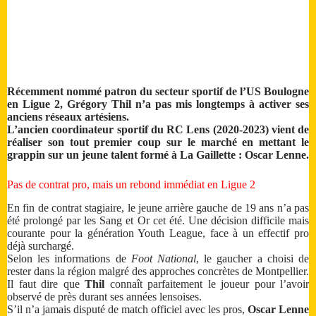
Récemment nommé patron du secteur sportif de l’US Boulogne
en Ligue 2, Grégory Thil n’a pas mis longtemps à activer ses
anciens réseaux artésiens.
L’ancien coordinateur sportif du RC Lens (2020-2023) vient de
réaliser son tout premier coup sur le marché en mettant le
grappin sur un jeune talent formé à La Gaillette : Oscar Lenne.
Pas de contrat pro, mais un rebond immédiat en Ligue 2
En fin de contrat stagiaire, le jeune arrière gauche de 19 ans n’a pas
été prolongé par les Sang et Or cet été. Une décision difficile mais
courante pour la génération Youth League, face à un effectif pro
déjà surchargé.
Selon les informations de
Foot National
, le gaucher a choisi de
rester dans la région malgré des approches concrètes de Montpellier.
Il faut dire que
Thil
connaît parfaitement le joueur pour l’avoir
observé de près durant ses années lensoises.
S’il n’a jamais disputé de match officiel avec les pros,
Oscar Lenne