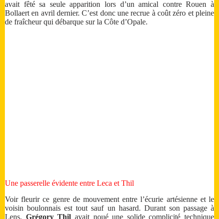
avait fêté sa seule apparition lors d’un amical contre Rouen à
Bollaert en avril dernier. C’est donc une recrue à coût zéro et pleine
de fraîcheur qui débarque sur la Côte d’Opale.
Une passerelle évidente entre Leca et Thil
Voir fleurir ce genre de mouvement entre l’écurie artésienne et le
voisin boulonnais est tout sauf un hasard. Durant son passage à
Lens,
Grégory Thil
avait noué une solide complicité technique