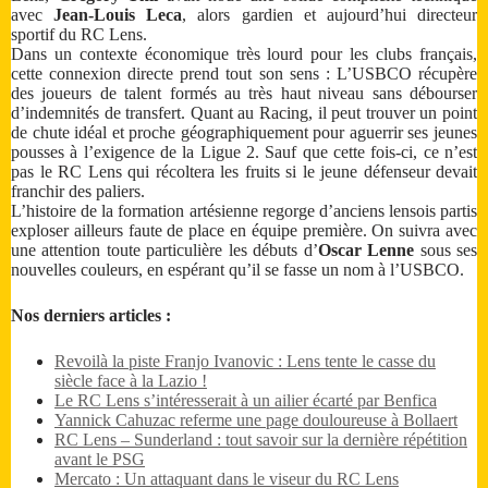
avec
Jean-Louis Leca
, alors gardien et aujourd’hui directeur
sportif du RC Lens.
Dans un contexte économique très lourd pour les clubs français,
cette connexion directe prend tout son sens : L’USBCO récupère
des joueurs de talent formés au très haut niveau sans débourser
d’indemnités de transfert. Quant au Racing, il peut trouver un point
de chute idéal et proche géographiquement pour aguerrir ses jeunes
pousses à l’exigence de la Ligue 2. Sauf que cette fois-ci, ce n’est
pas le RC Lens qui récoltera les fruits si le jeune défenseur devait
franchir des paliers.
L’histoire de la formation artésienne regorge d’anciens lensois partis
exploser ailleurs faute de place en équipe première. On suivra avec
une attention toute particulière les débuts d’
Oscar Lenne
sous ses
nouvelles couleurs, en espérant qu’il se fasse un nom à l’USBCO.
Nos derniers articles :
Revoilà la piste Franjo Ivanovic : Lens tente le casse du
siècle face à la Lazio !
Le RC Lens s’intéresserait à un ailier écarté par Benfica
Yannick Cahuzac referme une page douloureuse à Bollaert
RC Lens – Sunderland : tout savoir sur la dernière répétition
avant le PSG
Mercato : Un attaquant dans le viseur du RC Lens