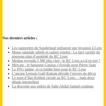
Nos derniers articles :
Les supporters de Sunderland préparent une invasion à Lens
Masse salariale sabrée et cadres vendus : La face cachée du
nouveau plan d’austérité du RC Lens
Medina revendu 5 M€ plus cher : le RC Lens a-t-il eu tort ?
Mercato : le fantasme Ganiou s’écroule pour Pierre Sage
Le PSG patine, et ça tombe bien pour le RC Lens
L’ancien Lensois Gaël Kakuta dévoile l’envers du décor
Le nom d’Ilan Kebbal circule au RC Lens… mais deux
détails interpellent
La descente aux enfers de Salis Abdul Samed continue