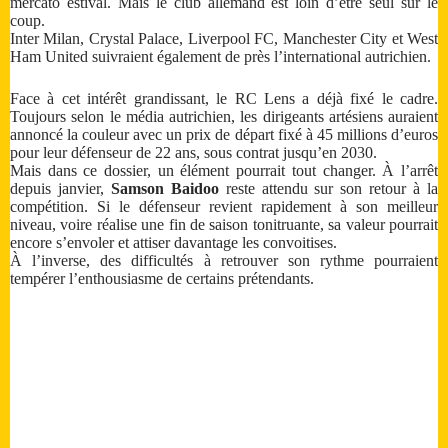
mercato estival. Mais le club allemand est loin d’être seul sur le
coup.
Inter Milan, Crystal Palace, Liverpool FC, Manchester City et West
Ham United suivraient également de près l’international autrichien.
Face à cet intérêt grandissant, le RC Lens a déjà fixé le cadre.
Toujours selon le média autrichien, les dirigeants artésiens auraient
annoncé la couleur avec un prix de départ fixé à 45 millions d’euros
pour leur défenseur de 22 ans, sous contrat jusqu’en 2030.
Mais dans ce dossier, un élément pourrait tout changer. À l’arrêt
depuis janvier,
Samson Baidoo
reste attendu sur son retour à la
compétition. Si le défenseur revient rapidement à son meilleur
niveau, voire réalise une fin de saison tonitruante, sa valeur pourrait
encore s’envoler et attiser davantage les convoitises.
À l’inverse, des difficultés à retrouver son rythme pourraient
tempérer l’enthousiasme de certains prétendants.