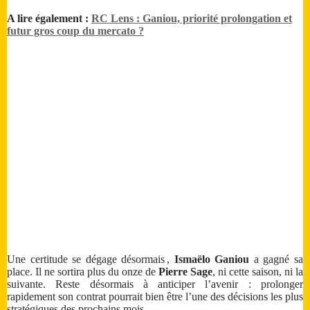
A lire également :
RC Lens : Ganiou, priorité prolongation et
futur gros coup du mercato ?
Une certitude se dégage désormais ,
Ismaëlo Ganiou
a gagné sa
place. Il ne sortira plus du onze de
Pierre Sage
, ni cette saison, ni la
suivante. Reste désormais à anticiper l’avenir : prolonger
rapidement son contrat pourrait bien être l’une des décisions les plus
stratégiques des prochains mois.