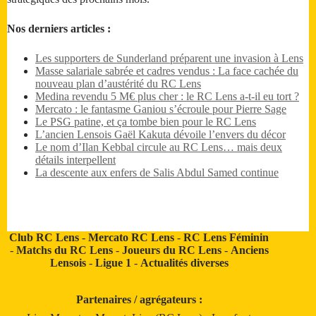
Nos derniers articles :
Les supporters de Sunderland préparent une invasion à Lens
Masse salariale sabrée et cadres vendus : La face cachée du
nouveau plan d’austérité du RC Lens
Medina revendu 5 M€ plus cher : le RC Lens a-t-il eu tort ?
Mercato : le fantasme Ganiou s’écroule pour Pierre Sage
Le PSG patine, et ça tombe bien pour le RC Lens
L’ancien Lensois Gaël Kakuta dévoile l’envers du décor
Le nom d’Ilan Kebbal circule au RC Lens… mais deux
détails interpellent
La descente aux enfers de Salis Abdul Samed continue
Club RC Lens
-
Mercato RC Lens
-
RC Lens Féminin
-
Matchs du RC Lens
-
Joueurs du RC Lens
-
Anciens
Lensois
-
Ligue 1
-
Actualités diverses
Partenaires / agrégateurs :