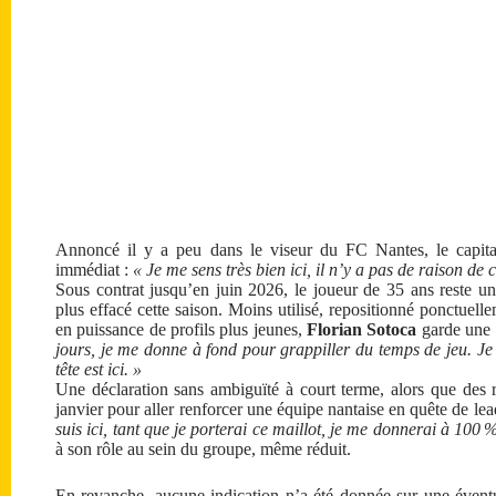
Annoncé il y a peu dans le viseur du FC Nantes, le capitai
immédiat :
« Je me sens très bien ici, il n’y a pas de raison de 
Sous contrat jusqu’en juin 2026, le joueur de 35 ans reste un
plus effacé cette saison. Moins utilisé, repositionné ponctuel
en puissance de profils plus jeunes,
Florian Sotoca
garde une 
jours, je me donne à fond pour grappiller du temps de jeu. Je s
tête est ici. »
Une déclaration sans ambiguïté à court terme, alors que des
janvier pour aller renforcer une équipe nantaise en quête de le
suis ici, tant que je porterai ce maillot, je me donnerai à 100 
à son rôle au sein du groupe, même réduit.
En revanche, aucune indication n’a été donnée sur une éven