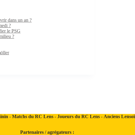
rir dans un an ?
medi ?
fier le PSG
milieu ?
öller
inin
-
Matchs du RC Lens
-
Joueurs du RC Lens
-
Anciens Lensoi
Partenaires / agrégateurs :