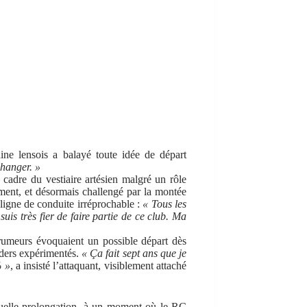
ne lensois a balayé toute idée de départ
changer. »
 cadre du vestiaire artésien malgré un rôle
lement, et désormais challengé par la montée
ligne de conduite irréprochable :
« Tous les
uis très fier de faire partie de ce club. Ma
 rumeurs évoquaient un possible départ dès
aders expérimentés.
« Ça fait sept ans que je
% »
, a insisté l’attaquant, visiblement attaché
tuelle prolongation, à un moment où le RC