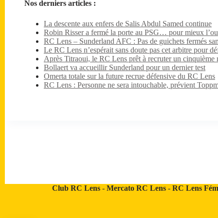
Nos derniers articles :
La descente aux enfers de Salis Abdul Samed continue
Robin Risser a fermé la porte au PSG… pour mieux l’ouv
RC Lens – Sunderland AFC : Pas de guichets fermés sa
Le RC Lens n’espérait sans doute pas cet arbitre pour dé
Après Titraoui, le RC Lens prêt à recruter un cinquième 
Bollaert va accueillir Sunderland pour un dernier test
Omerta totale sur la future recrue défensive du RC Lens
RC Lens : Personne ne sera intouchable, prévient Toppm
Club RC Lens
-
Mercato RC Lens
-
RC Lens Fém