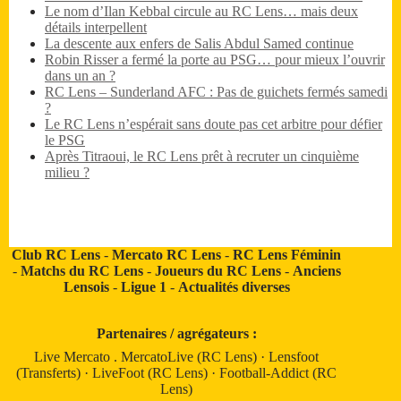
Le nom d’Ilan Kebbal circule au RC Lens… mais deux
détails interpellent
La descente aux enfers de Salis Abdul Samed continue
Robin Risser a fermé la porte au PSG… pour mieux l’ouvrir
dans un an ?
RC Lens – Sunderland AFC : Pas de guichets fermés samedi
?
Le RC Lens n’espérait sans doute pas cet arbitre pour défier
le PSG
Après Titraoui, le RC Lens prêt à recruter un cinquième
milieu ?
Club RC Lens
-
Mercato RC Lens
-
RC Lens Féminin
-
Matchs du RC Lens
-
Joueurs du RC Lens
-
Anciens
Lensois
-
Ligue 1
-
Actualités diverses
Partenaires / agrégateurs :
Live Mercato
.
MercatoLive (RC Lens)
·
Lensfoot
(Transferts)
·
LiveFoot (RC Lens)
·
Football-Addict (RC
Lens)