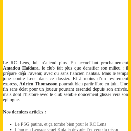
Le RC Lens, lui, n’attend plus. En accueillant prochainement
Amadou Haïdara
, le club fait plus que densifier son milieu : il
prépare déjà l’avenir, avec ou sans l’ancien nantais. Mais le temps
joue contre Lens dans ce dossier. Et à moins d’un revirement
express,
Adrien Thomasson
pourrait bien partir libre en juin. Une
fin sans éclat pour un joueur pourtant essentiel depuis son arrivée,
mais dont l’histoire avec le club semble doucement glisser vers son
épilogue.
Nos derniers articles :
Le PSG patine, et ça tombe bien pour le RC Lens
L’ancien Lensois Gaël Kakuta dévoile l’envers du décor