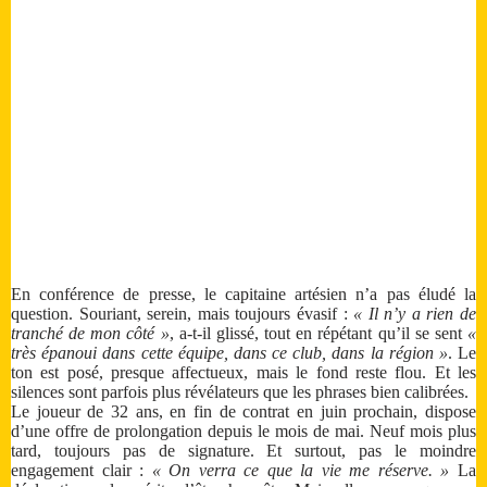
En conférence de presse, le capitaine artésien n’a pas éludé la
question. Souriant, serein, mais toujours évasif :
« Il n’y a rien de
tranché de mon côté »
, a-t-il glissé, tout en répétant qu’il se sent
«
très épanoui dans cette équipe, dans ce club, dans la région »
. Le
ton est posé, presque affectueux, mais le fond reste flou. Et les
silences sont parfois plus révélateurs que les phrases bien calibrées.
Le joueur de 32 ans, en fin de contrat en juin prochain, dispose
d’une offre de prolongation depuis le mois de mai. Neuf mois plus
tard, toujours pas de signature. Et surtout, pas le moindre
engagement clair :
« On verra ce que la vie me réserve. »
La