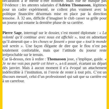
déclaration a le mérite d’être honnête. Mais elle ne masque pas
l’évidence : les attentes salariales d’
Adrien
Thomasson
, légitimes
pour un cadre expérimenté, ne collent plus vraiment avec la
politique financière désormais mise en place par la direction
lensoise. À 32 ans, difficile d’imaginer le club casser sa grille pour
un joueur qui entame la dernière phase de sa carrière.
Pierre Sage
, interrogé sur le dossier, s’est montré diplomate :
« La
volonté qu’il continue avec nous est affichée »
, tout en admettant
qu’il aimerait que
« les choses se fassent »
pour que
« tout le monde
soit serein »
. Une façon élégante de dire que le flou n’est pas
totalement confortable, mais que l’attitude du joueur reste
irréprochable sur le terrain.
Car là-dessus, rien à redire :
Thomasson
joue, s’implique, guide.
«
Je ne me vois pas partir cet hiver »
, a-t-il assuré, écartant un départ
dès janvier. Mais à aucun moment il n’a évoqué un attachement
indéfectible à l’institution, ni l’envie de rester à tout prix. C’est un
discours mesuré, celui d’un professionnel qui sait que sa carrière est
à un carrefour.