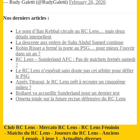
— Rudy Galetti (@RudyGaletti)
February 26, 2026
Nos derniers articles :
Le nom d’Ilan Kebbal circule au RC Lens… mais deux
détails interpellent
La descente aux enfers de Salis Abdul Samed continue
Robin Risser a fermé la porte au PSG… pour mieux l’ouvrir
dans un an ?
RC Lens – Sunderland AFC : Pas de guichets fermés samedi
?
Le RC Lens n’espérait sans doute pas cet arbitre pour défier
le PSG
Après Titraoui, le RC Lens prêt à recruter un cinquième
milieu ?
Bollaert va accueillir Sunderland pour un dernier test
Omerta totale sur la future recrue défensive du RC Lens
Club RC Lens
-
Mercato RC Lens
-
RC Lens Féminin
-
Matchs du RC Lens
-
Joueurs du RC Lens
-
Anciens
Lensois
-
Ligue 1
-
Actualités diverses