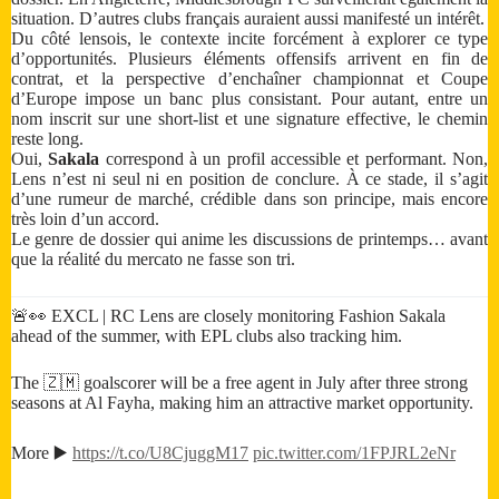
situation. D’autres clubs français auraient aussi manifesté un intérêt.
Du côté lensois, le contexte incite forcément à explorer ce type
d’opportunités. Plusieurs éléments offensifs arrivent en fin de
contrat, et la perspective d’enchaîner championnat et Coupe
d’Europe impose un banc plus consistant. Pour autant, entre un
nom inscrit sur une short-list et une signature effective, le chemin
reste long.
Oui,
Sakala
correspond à un profil accessible et performant. Non,
Lens n’est ni seul ni en position de conclure. À ce stade, il s’agit
d’une rumeur de marché, crédible dans son principe, mais encore
très loin d’un accord.
Le genre de dossier qui anime les discussions de printemps… avant
que la réalité du mercato ne fasse son tri.
🚨👀 EXCL | RC Lens are closely monitoring Fashion Sakala
ahead of the summer, with EPL clubs also tracking him.
The 🇿🇲 goalscorer will be a free agent in July after three strong
seasons at Al Fayha, making him an attractive market opportunity.
More ▶️
https://t.co/U8CjuggM17
pic.twitter.com/1FPJRL2eNr