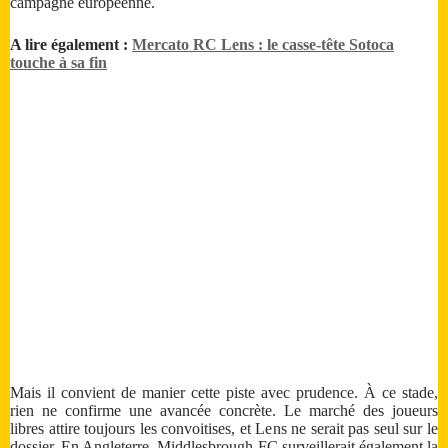
campagne européenne.
A lire également :
Mercato RC Lens : le casse-tête Sotoca
touche à sa fin
Mais il convient de manier cette piste avec prudence. À ce stade,
rien ne confirme une avancée concrète. Le marché des joueurs
libres attire toujours les convoitises, et Lens ne serait pas seul sur le
dossier. En Angleterre, Middlesbrough FC surveillerait également la