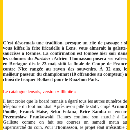
C’est désormais une tradition, presque un rite de passage : si
vous kiffez la frite fricadelle à Lens, vous aimerait la galette-
sauccisse à Rennes. La confirmation est tombée hier soir dans
les colonnes du
Parisien
: Adrien Thomasson posera ses valises
en Bretagne dès le 23 mai, sitôt la finale de Coupe de France
contre Nice rangée au rayon des souvenirs. À 32 ans, le
meilleur passeur du championnat (10 offrandes au compteur) a
choisi de troquer Bollaert pour le Roazhon Park.
Le catalogue lensois, version « Illimité »
Il faut croire que le board rennais a égaré tous les autres numéros de
téléphone du foot mondial. Après avoir pillé le staff, chipé
Arnaud
Pouille
,
Franck Haise
,
Seko Fofana
,
Brice Samba
ou encore
Przemysław Frankowski
, Rennes continue son marché à La
Gaillette comme on fait ses courses un samedi matin au
supermarché du coin. Pour
Thomasson
, le projet était irrésistible :