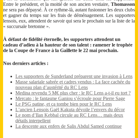
Entre le président, et la moitié de son ancien vestiaire,
Thomasson
ne sera pas dépaysé. À ce rythme-là, autant fusionner les deux clubs
et gagner du temps sur les frais de déménagement. Les supporters
lensois, eux, attendent de savoir qui sera le prochain sur la liste de la
« succursale bretonne ».
À défaut de fidélité éternelle, les supporters attendent un
cadeau d’adieu à la hauteur de son talent : ramener le trophée
de la Coupe de France à la Gaillette le 22 mai prochain.
Nos derniers articles :
Les supporters de Sunderland préparent une invasion à Lens
Masse salariale sabrée et cadres vendus : La face cachée du
nouveau plan d’austérité du RC Lens
Medina revendu 5 M€ plus cher : le RC Lens a-t-il eu tort ?
Mercato : le fantasme Ganiou s’écroule pour Pierre Sage
Le PSG patine, et ça tombe bien pour le RC Lens
L’ancien Lensois Gaël Kakuta dévoile l’envers du décor
Le nom d’Ilan Kebbal circule au RC Lens… mais deux
détails interpellent
La descente aux enfers de Salis Abdul Samed continue