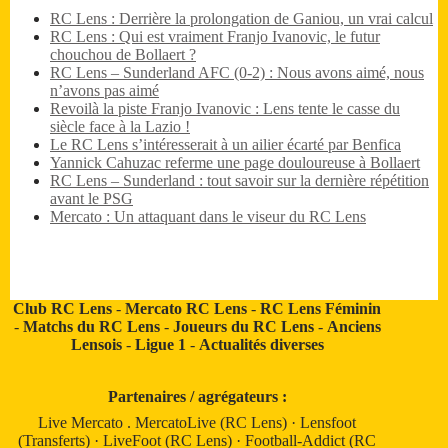
RC Lens : Derrière la prolongation de Ganiou, un vrai calcul
RC Lens : Qui est vraiment Franjo Ivanovic, le futur
chouchou de Bollaert ?
RC Lens – Sunderland AFC (0-2) : Nous avons aimé, nous
n’avons pas aimé
Revoilà la piste Franjo Ivanovic : Lens tente le casse du
siècle face à la Lazio !
Le RC Lens s’intéresserait à un ailier écarté par Benfica
Yannick Cahuzac referme une page douloureuse à Bollaert
RC Lens – Sunderland : tout savoir sur la dernière répétition
avant le PSG
Mercato : Un attaquant dans le viseur du RC Lens
Club RC Lens
-
Mercato RC Lens
-
RC Lens Féminin
-
Matchs du RC Lens
-
Joueurs du RC Lens
-
Anciens
Lensois
-
Ligue 1
-
Actualités diverses
Partenaires / agrégateurs :
Live Mercato
.
MercatoLive (RC Lens)
·
Lensfoot
(Transferts)
·
LiveFoot (RC Lens)
·
Football-Addict (RC