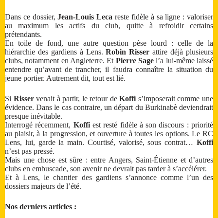
Dans ce dossier,
Jean-Louis Leca
reste fidèle à sa ligne : valoriser
au maximum les actifs du club, quitte à refroidir certains
prétendants.
En toile de fond, une autre question pèse lourd : celle de la
hiérarchie des gardiens à Lens.
Robin Risser
attire déjà plusieurs
clubs, notamment en Angleterre. Et
Pierre Sage
l’a lui-même laissé
entendre qu’avant de trancher, il faudra connaître la situation du
jeune portier. Autrement dit, tout est lié.
Si
Risser
venait à partir, le retour de
Koffi
s’imposerait comme une
évidence. Dans le cas contraire, un départ du Burkinabè deviendrait
presque inévitable.
Interrogé récemment,
Koffi
est resté fidèle à son discours : priorité
au plaisir, à la progression, et ouverture à toutes les options. Le RC
Lens, lui, garde la main. Courtisé, valorisé, sous contrat…
Koffi
n’est pas pressé.
Mais une chose est sûre : entre Angers, Saint-Étienne et d’autres
clubs en embuscade, son avenir ne devrait pas tarder à s’accélérer.
Et à Lens, le chantier des gardiens s’annonce comme l’un des
dossiers majeurs de l’été.
Nos derniers articles :