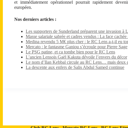
et immédiatement opérationnel pourrait rapidement devenir
européen.
Nos derniers articles :
Les supporters de Sunderland préparent une invasion à 
Masse salariale sabrée et cadres vendus : La face caché
Medina revendu 5 M€ plus cher : le RC Lens a-t-il eu tor
Mercato : le fantasme Ganiou s’écroule pour Pierre Sage
Le PSG patine, et ça tombe bien pour le RC Lens
L’ancien Lensois Gaël Kakuta dévoile l’envers du décor
Le nom d’Ilan Kebbal circule au RC Lens… mais deux dét
La descente aux enfers de Salis Abdul Samed continue
Club RC Lens
-
Mercato RC Lens
-
RC Lens Fém