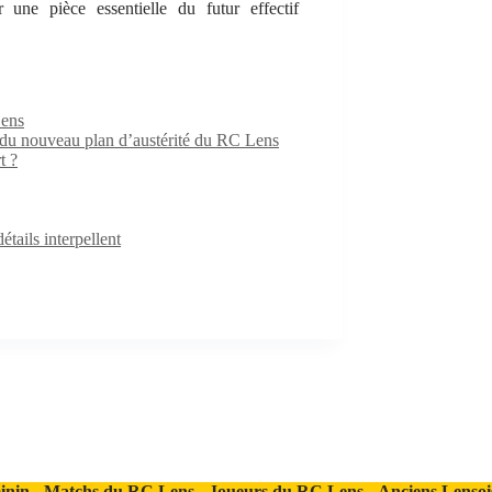
 une pièce essentielle du futur effectif
Lens
e du nouveau plan d’austérité du RC Lens
t ?
ails interpellent
inin
-
Matchs du RC Lens
-
Joueurs du RC Lens
-
Anciens Lensoi