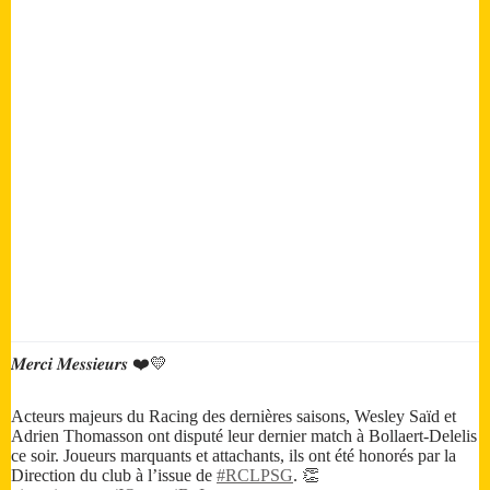
𝑴𝒆𝒓𝒄𝒊 𝑴𝒆𝒔𝒔𝒊𝒆𝒖𝒓𝒔 ❤️💛
Acteurs majeurs du Racing des dernières saisons, Wesley Saïd et
Adrien Thomasson ont disputé leur dernier match à Bollaert-Delelis
ce soir. Joueurs marquants et attachants, ils ont été honorés par la
Direction du club à l’issue de
#RCLPSG
. 👏