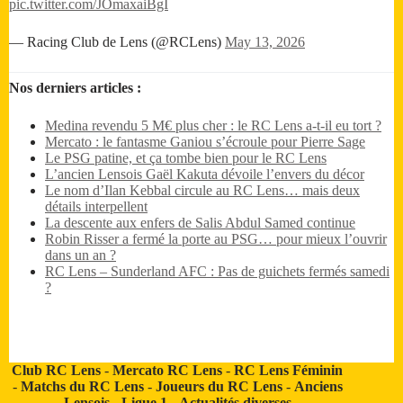
pic.twitter.com/JOmaxaiBgI
— Racing Club de Lens (@RCLens)
May 13, 2026
Nos derniers articles :
Medina revendu 5 M€ plus cher : le RC Lens a-t-il eu tort ?
Mercato : le fantasme Ganiou s’écroule pour Pierre Sage
Le PSG patine, et ça tombe bien pour le RC Lens
L’ancien Lensois Gaël Kakuta dévoile l’envers du décor
Le nom d’Ilan Kebbal circule au RC Lens… mais deux
détails interpellent
La descente aux enfers de Salis Abdul Samed continue
Robin Risser a fermé la porte au PSG… pour mieux l’ouvrir
dans un an ?
RC Lens – Sunderland AFC : Pas de guichets fermés samedi
?
Club RC Lens
-
Mercato RC Lens
-
RC Lens Féminin
-
Matchs du RC Lens
-
Joueurs du RC Lens
-
Anciens
Lensois
-
Ligue 1
-
Actualités diverses