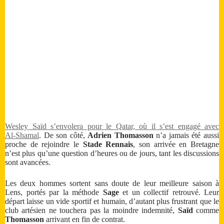
Wesley Saïd s’envolera pour le Qatar, où il s’est engagé avec
Al‑Shamal
. De son côté,
Adrien Thomasson
n’a jamais été aussi
proche de rejoindre le
Stade Rennais
, son arrivée en Bretagne
n’est plus qu’une question d’heures ou de jours, tant les discussions
sont avancées.
Les deux hommes sortent sans doute de leur meilleure saison à
Lens, portés par la méthode
Sage
et un collectif retrouvé. Leur
départ laisse un vide sportif et humain, d’autant plus frustrant que le
club artésien ne touchera pas la moindre indemnité,
Saïd
comme
Thomasson
arrivant en fin de contrat.