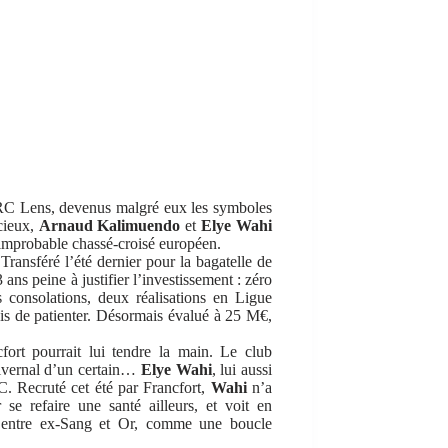
RC Lens, devenus malgré eux les symboles
 cieux,
Arnaud Kalimuendo
et
Elye Wahi
n improbable chassé-croisé européen.
Transféré l’été dernier pour la bagatelle de
ns peine à justifier l’investissement : zéro
s consolations, deux réalisations en Ligue
ais de patienter. Désormais évalué à 25 M€,
cfort pourrait lui tendre la main. Le club
hivernal d’un certain…
Elye Wahi
, lui aussi
C. Recruté cet été par Francfort,
Wahi
n’a
se refaire une santé ailleurs, et voit en
 entre ex-Sang et Or, comme une boucle