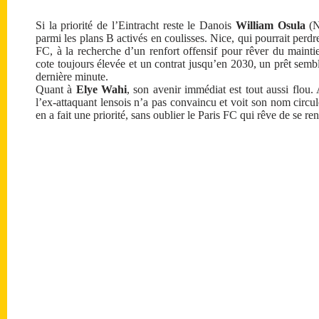
Si la priorité de l’Eintracht reste le Danois
William Osula
(N
parmi les plans B activés en coulisses. Nice, qui pourrait perd
FC, à la recherche d’un renfort offensif pour rêver du mainti
cote toujours élevée et un contrat jusqu’en 2030, un prêt semble
dernière minute.
Quant à
Elye Wahi
, son avenir immédiat est tout aussi flou
l’ex-attaquant lensois n’a pas convaincu et voit son nom circu
en a fait une priorité, sans oublier le Paris FC qui rêve de se r