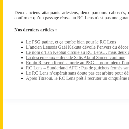
Deux anciens attaquants artésiens, deux parcours cabossés, 
confirmer qu’un passage réussi au RC Lens n’est pas une garanti
Nos derniers articles :
Le PSG patine, et ça tombe bien pour le RC Lens
L’ancien Lensois Gaël Kakuta dévoile l’envers du décor
Le nom d’Ilan Kebbal circule au RC Lens… mais deux dét
La descente aux enfers de Salis Abdul Samed continue
Robin Risser a fermé la porte au PSG… pour mieux l’ouv
RC Lens – Sunderland AFC : Pas de guichets fermés sa
Le RC Lens n’espérait sans doute pas cet arbitre pour dé
Après Titraoui, le RC Lens prêt à recruter un cinquième 