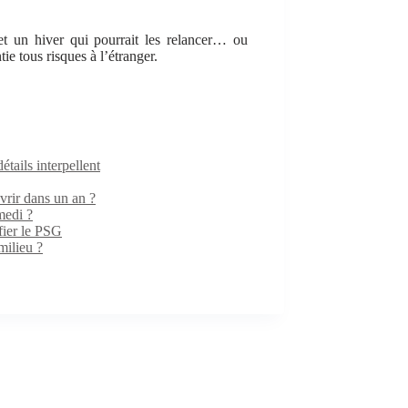
et un hiver qui pourrait les relancer… ou
e tous risques à l’étranger.
ails interpellent
rir dans un an ?
medi ?
fier le PSG
milieu ?