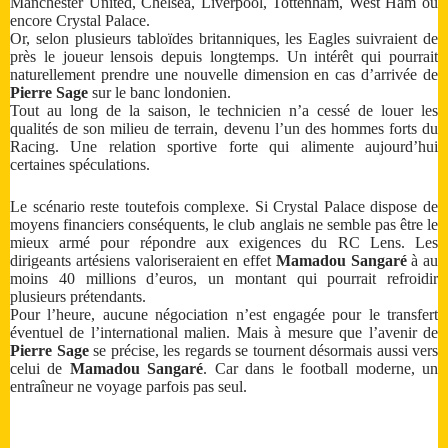
Manchester United, Chelsea, Liverpool, Tottenham, West Ham ou
encore Crystal Palace.
Or, selon plusieurs tabloïdes britanniques, les Eagles suivraient de
près le joueur lensois depuis longtemps. Un intérêt qui pourrait
naturellement prendre une nouvelle dimension en cas d’arrivée de
Pierre Sage
sur le banc londonien.
Tout au long de la saison, le technicien n’a cessé de louer les
qualités de son milieu de terrain, devenu l’un des hommes forts du
Racing. Une relation sportive forte qui alimente aujourd’hui
certaines spéculations.
Le scénario reste toutefois complexe. Si Crystal Palace dispose de
moyens financiers conséquents, le club anglais ne semble pas être le
mieux armé pour répondre aux exigences du RC Lens. Les
dirigeants artésiens valoriseraient en effet
Mamadou Sangaré
à au
moins 40 millions d’euros, un montant qui pourrait refroidir
plusieurs prétendants.
Pour l’heure, aucune négociation n’est engagée pour le transfert
éventuel de l’international malien. Mais à mesure que l’avenir de
Pierre Sage
se précise, les regards se tournent désormais aussi vers
celui de
Mamadou Sangaré
. Car dans le football moderne, un
entraîneur ne voyage parfois pas seul.