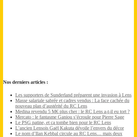
Nos derniers articles :
Les supporters de Sunderland préparent une invasion à Lens
Masse salariale sabrée et cadres vendus : La face cachée du
nouveau plan d’austérité du RC Lens
Medina revendu 5 M€ plus cher : le RC Lens a-t-il eu tort ?
Mercato : le fantasme Ganiou s’écroule pour Pierre Sage
Le PSG patine, et ça tombe bien pour le RC Lens
L’ancien Lensois Gaël Kakuta dévoile l’envers du décor
Le nom d’Ilan Kebbal circule au RC Lens… mais deux