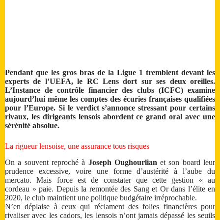
Pendant que les gros bras de la Ligue 1 tremblent devant les
experts de l’UEFA, le RC Lens dort sur ses deux oreilles.
L’Instance de contrôle financier des clubs (ICFC) examine
aujourd’hui même les comptes des écuries françaises qualifiées
pour l’Europe. Si le verdict s’annonce stressant pour certains
rivaux, les dirigeants lensois abordent ce grand oral avec une
sérénité absolue.
La rigueur lensoise, une assurance tous risques
On a souvent reproché à
Joseph Oughourlian
et son board leur
prudence excessive, voire une forme d’austérité à l’aube du
mercato. Mais force est de constater que cette gestion « au
cordeau » paie. Depuis la remontée des Sang et Or dans l’élite en
2020, le club maintient une politique budgétaire irréprochable.
N’en déplaise à ceux qui réclament des folies financières pour
rivaliser avec les cadors, les lensois n’ont jamais dépassé les seuils