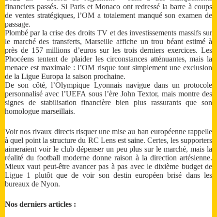
financiers passés. Si Paris et Monaco ont redressé la barre à coups
de ventes stratégiques, l’OM a totalement manqué son examen de
passage.
Plombé par la crise des droits TV et des investissements massifs sur
le marché des transferts, Marseille affiche un trou béant estimé à
près de 157 millions d’euros sur les trois derniers exercices. Les
Phocéens tentent de plaider les circonstances atténuantes, mais la
menace est maximale : l’OM risque tout simplement une exclusion
de la Ligue Europa la saison prochaine.
De son côté, l’Olympique Lyonnais navigue dans un protocole
personnalisé avec l’UEFA sous l’ère John Textor, mais montre des
signes de stabilisation financière bien plus rassurants que son
homologue marseillais.
Voir nos rivaux directs risquer une mise au ban européenne rappelle
à quel point la structure du RC Lens est saine. Certes, les supporters
aimeraient voir le club dépenser un peu plus sur le marché, mais la
réalité du football moderne donne raison à la direction artésienne.
Mieux vaut peut-être avancer pas à pas avec le dixième budget de
Ligue 1 plutôt que de voir son destin européen brisé dans les
bureaux de Nyon.
Nos derniers articles :