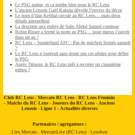
Le PSG patine, et ça tombe bien pour le RC Lens
L’ancien Lensois Gaël Kakuta dévoile l’envers du décor
Le nom d’Ilan Kebbal circule au RC Lens… mais deux
détails interpellent
La descente aux enfers de Salis Abdul Samed continue
Robin Risser a fermé la porte au PSG… pour mieux l’ouvrir
dans un an ?
RC Lens – Sunderland AFC : Pas de guichets fermés samedi
?
Le RC Lens n’espérait sans doute pas cet arbitre pour défier
le PSG
Après Titraoui, le RC Lens prêt à recruter un cinquième
milieu ?
Club RC Lens
-
Mercato RC Lens
-
RC Lens Féminin
-
Matchs du RC Lens
-
Joueurs du RC Lens
-
Anciens
Lensois
-
Ligue 1
-
Actualités diverses
Partenaires / agrégateurs :
Live Mercato
.
MercatoLive (RC Lens)
·
Lensfoot