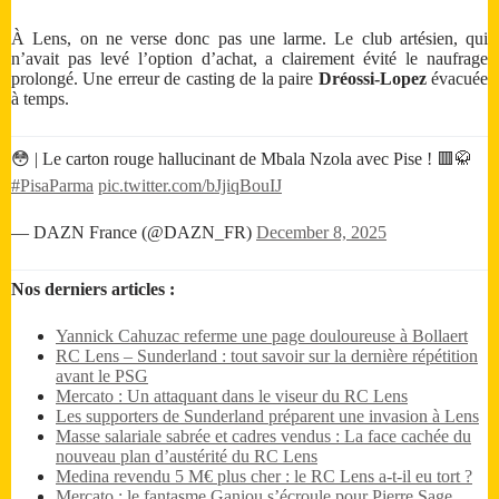
À Lens, on ne verse donc pas une larme. Le club artésien, qui
n’avait pas levé l’option d’achat, a clairement évité le naufrage
prolongé. Une erreur de casting de la paire
Dréossi-Lopez
évacuée
à temps.
😳 | Le carton rouge hallucinant de Mbala Nzola avec Pise ! 🟥🥋
#PisaParma
pic.twitter.com/bJjiqBouIJ
— DAZN France (@DAZN_FR)
December 8, 2025
Nos derniers articles :
Yannick Cahuzac referme une page douloureuse à Bollaert
RC Lens – Sunderland : tout savoir sur la dernière répétition
avant le PSG
Mercato : Un attaquant dans le viseur du RC Lens
Les supporters de Sunderland préparent une invasion à Lens
Masse salariale sabrée et cadres vendus : La face cachée du
nouveau plan d’austérité du RC Lens
Medina revendu 5 M€ plus cher : le RC Lens a-t-il eu tort ?
Mercato : le fantasme Ganiou s’écroule pour Pierre Sage